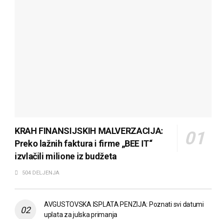
KRAH FINANSIJSKIH MALVERZACIJA:
Preko lažnih faktura i firme „BEE IT“
izvlačili milione iz budžeta
504 DELJENJA
AVGUSTOVSKA ISPLATA PENZIJA: Poznati svi datumi
uplata za julska primanja