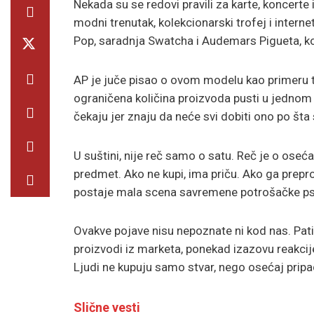
Nekada su se redovi pravili za karte, koncerte 
modni trenutak, kolekcionarski trofej i intern
Pop, saradnja Swatcha i Audemars Pigueta, koj
AP je juče pisao o ovom modelu kao primeru 
ograničena količina proizvoda pusti u jednom
čekaju jer znaju da neće svi dobiti ono po šta
U suštini, nije reč samo o satu. Reč je o ose
predmet. Ako ne kupi, ima priču. Ako ga prep
postaje mala scena savremene potrošačke psi
Ovakve pojave nisu nepoznate ni kod nas. Patike
proizvodi iz marketa, ponekad izazovu reakcij
Ljudi ne kupuju samo stvar, nego osećaj pripa
Slične vesti