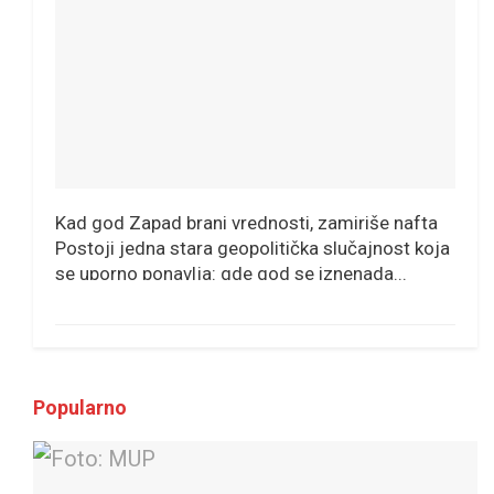
Kad god Zapad brani vrednosti, zamiriše nafta
Postoji jedna stara geopolitička slučajnost koja
se uporno ponavlja: gde god se iznenada...
Popularno