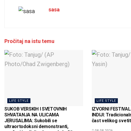
sasa
Pročitaj na istu temu
LIFE STYLE
LIFE STYLE
SUKOB VERSKIH I SVETOVNIH
IZVORNI FESTIVAL
SHVATANJA NA ULICAMA
INDIJI: Tradicional
JERUSALIMA: Sukobili se
čast velikog svetit
ultraortodoksni demonstranti,
08.08.2026