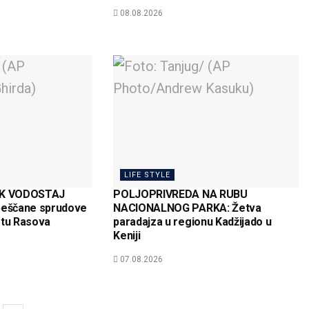
08.08.2026
LIFE STYLE
K VODOSTAJ
POLJOPRIVREDA NA RUBU
peščane sprudove
NACIONALNOG PARKA: Žetva
tu Rasova
paradajza u regionu Kadžijado u
Keniji
07.08.2026