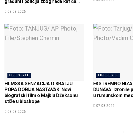
građani i policija zbog rada kafića
subotom
08.08.2026
LIFE STYLE
LIFE STYLE
FILMSKA SENZACIJA O KRALJU
EKSTREMNO NIZA
POPA DOBIJA NASTAVAK: Novi
DUNAVA: Izronile 
biografski film o Majklu Džeksonu
u rumunskom mes
stiže u bioskope
07.08.2026
08.08.2026