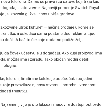
i nove telefone. Danas se prave i za satove koji traju kao
et događaj u isto vreme. Najnoviji primer je Swatch Royal
a je izazvala gužve i haos u više gradova.
takozvane „drop kulture” — načina prodaje u kome se
 trenutku, a oskudica sama postane deo reklame. Ljudi
 su došli. A baš to čekanje dodatno podiže želju.
ćaju da čovek učestvuje u događaju. Ako kupi proizvod, ima
roda, možda ima i zaradu. Tako običan modni detalj
hologije.
, telefoni, limitirane kolekcije odeće, čak i pojedini
e koje prevazilaze njihovu stvarnu upotrebnu vrednost.
dnosti trenutku.
Najzanimljivije je što luksuz i masovna dostupnost ovde