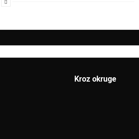
Kroz okruge
Sombor
Borski
S.Mitrovica
Braničevski
Subotica
Jablanički