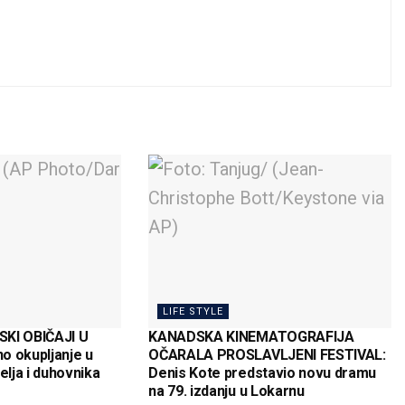
LIFE STYLE
SKI OBIČAJI U
KANADSKA KINEMATOGRAFIJA
no okupljanje u
OČARALA PROSLAVLJENI FESTIVAL:
elja i duhovnika
Denis Kote predstavio novu dramu
na 79. izdanju u Lokarnu