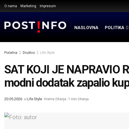
O nama
Marketing
Impresum
NASLOVNA
POLITIKA
Početna
Društvo
Life Style
SAT KOJI JE NAPRAVIO RE
modni dodatak zapalio ku
20.05.2026
u
Life Style
Vreme čitanja: 1 min čitanja