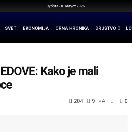
Субота - 8. август 2026.
SVET
EKONOMIJA
CRNA HRONIKA
DRUŠTVO
LO
DOVE: Kako je mali
pce
204
9
A
0
A