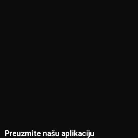
Jagodina
Pančevo
Kikinda
Pirot
Kragujevac
Požarevac
Kraljevo
Priština
Kruševac
Prokuplje
Leskovac
Šabac
Loznica
Smederevo
Preuzmite našu aplikaciju