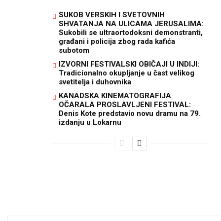
SUKOB VERSKIH I SVETOVNIH
SHVATANJA NA ULICAMA JERUSALIMA:
Sukobili se ultraortodoksni demonstranti,
građani i policija zbog rada kafića
subotom
IZVORNI FESTIVALSKI OBIČAJI U INDIJI:
Tradicionalno okupljanje u čast velikog
svetitelja i duhovnika
KANADSKA KINEMATOGRAFIJA
OČARALA PROSLAVLJENI FESTIVAL:
Denis Kote predstavio novu dramu na 79.
izdanju u Lokarnu