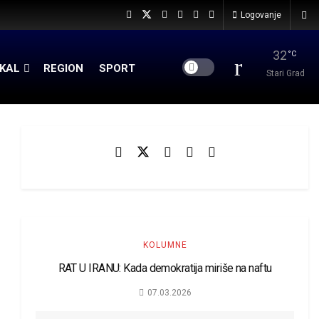
Logovanje
32
°C
KAL
REGION
SPORT
Stari Grad
KOLUMNE
RAT U IRANU: Kada demokratija miriše na naftu
07.03.2026