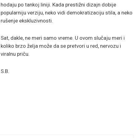
hodaju po tankoj liniji. Kada prestižni dizajn dobije
popularniju verziju, neko vidi demokratizaciju stila, a neko
rušenje ekskluzivnosti.
Sat, dakle, ne meri samo vreme. U ovom slučaju meri i
koliko brzo želja može da se pretvori u red, nervozu i
viralnu priču.
S.B.