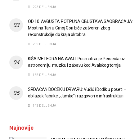
223 DELJENJA
OD 10. AVGUSTA POTPUNA OBUSTAVA SAOBRAĆAJA:
Most na Tari u Crnoj Gori biće zatvoren zbog
rekonstrukcije do kraja oktobra
239 DELJENJA
KIŠA METEORA NA AVALI: Posmatranje Perseida uz
astronomiju, muziku i zabavu kod Avalskog tornja
165 DELJENJA
SRDAČAN DOČEK U DRVARU: Vučić i Dodik u poseti –
obilazak fabrike „Jumko” i razgovori o infrastrukturi
143 DELJENJA
Najnovije