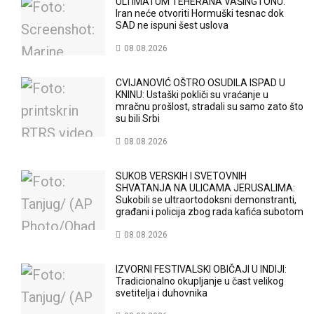
ULTIMATUM TEHERANA VAŠINGTONU:
Iran neće otvoriti Hormuški tesnac dok
SAD ne ispuni šest uslova
08.08.2026
CVIJANOVIĆ OŠTRO OSUDILA ISPAD U
KNINU: Ustaški pokliči su vraćanje u
mračnu prošlost, stradali su samo zato što
su bili Srbi
08.08.2026
SUKOB VERSKIH I SVETOVNIH
SHVATANJA NA ULICAMA JERUSALIMA:
Sukobili se ultraortodoksni demonstranti,
građani i policija zbog rada kafića subotom
08.08.2026
IZVORNI FESTIVALSKI OBIČAJI U INDIJI:
Tradicionalno okupljanje u čast velikog
svetitelja i duhovnika