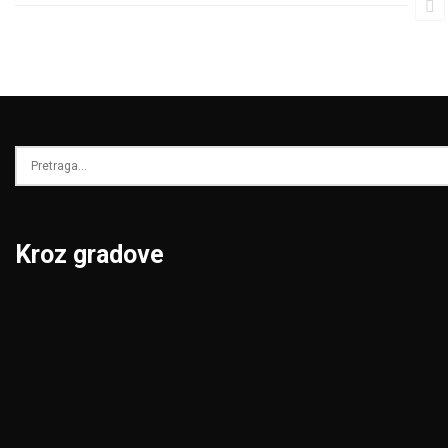
Kroz gradove
Beograd
Niš
Bor
Novi Pazar
Čačak
Novi Sad