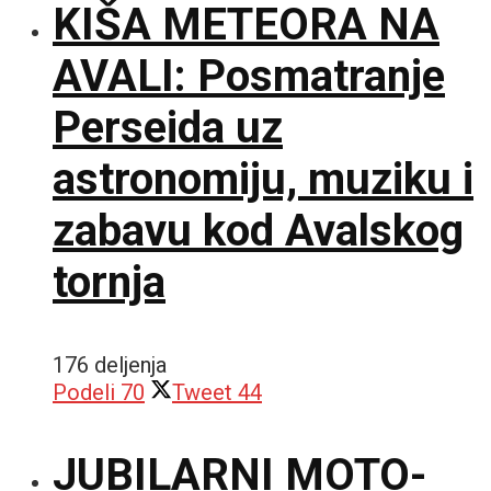
KIŠA METEORA NA
AVALI: Posmatranje
Perseida uz
astronomiju, muziku i
zabavu kod Avalskog
tornja
176 deljenja
Podeli
70
Tweet
44
JUBILARNI MOTO-