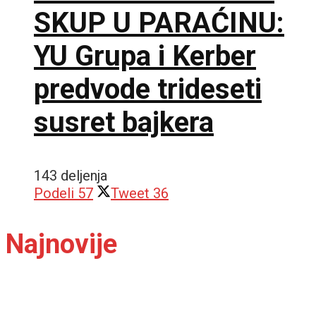
SKUP U PARAĆINU:
YU Grupa i Kerber
predvode trideseti
susret bajkera
143 deljenja
Podeli
57
Tweet
36
Najnovije