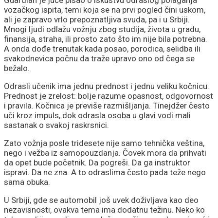
vozačkog ispita, temi koja se na prvi pogled čini uskom,
demonstranti, građani i
ali je zapravo vrlo prepoznatljiva svuda, pa i u Srbiji.
Mnogi ljudi odlažu vožnju zbog studija, života u gradu,
finansija, straha, ili prosto zato što im nije bila potrebna.
policija zbog rada kafića
A onda dođe trenutak kada posao, porodica, selidba ili
svakodnevica počnu da traže upravo ono od čega se
subotom
bežalo.
Odrasli učenik ima jednu prednost i jednu veliku kočnicu.
Prednost je zrelost: bolje razume opasnost, odgovornost
i pravila. Kočnica je previše razmišljanja. Tinejdžer često
uči kroz impuls, dok odrasla osoba u glavi vodi mali
sastanak o svakoj raskrsnici.
Zato vožnja posle tridesete nije samo tehnička veština,
nego i vežba iz samopouzdanja. Čovek mora da prihvati
da opet bude početnik. Da pogreši. Da ga instruktor
ispravi. Da ne zna. A to odraslima često pada teže nego
sama obuka.
U Srbiji, gde se automobil još uvek doživljava kao deo
nezavisnosti, ovakva tema ima dodatnu težinu. Neko ko