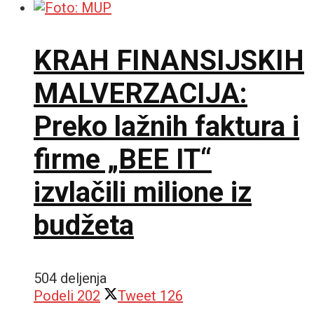
KRAH FINANSIJSKIH
MALVERZACIJA:
Preko lažnih faktura i
firme „BEE IT“
izvlačili milione iz
budžeta
504 deljenja
Podeli
202
Tweet
126