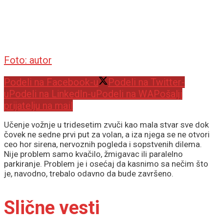
Foto: autor
Podeli na Facebook-u
Podeli na Twitter-
u
Podeli na LinkedIn-u
Podeli na WA
Pošalji
prijatelju na mail
Učenje vožnje u tridesetim zvuči kao mala stvar sve dok
čovek ne sedne prvi put za volan, a iza njega se ne otvori
ceo hor sirena, nervoznih pogleda i sopstvenih dilema.
Nije problem samo kvačilo, žmigavac ili paralelno
parkiranje. Problem je i osećaj da kasnimo sa nečim što
je, navodno, trebalo odavno da bude završeno.
Slične vesti