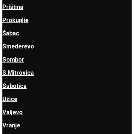
Priština
Prokuplje
Šabac
Smederevo
Sombor
S.Mitrovica
Subotica
Užice
Valjevo
Vranje