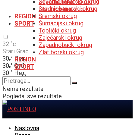
Severnobanatski okrug
Zapadnobački okrug
Srednjobanatski okrug
Zlatiborski okrug
Sremski okrug
REGION
Šumadijski okrug
SPORT
Toplički okrug
Zaječarski okrug
32
°c
Zapadnobački okrug
Stari Grad
Zlatiborski okrug
30
°
Пет
REGION
30
°
Суб
SPORT
30
°
Нед
32
°
Пон
Nema rezultata
Pogledaj sve rezultate
Naslovna