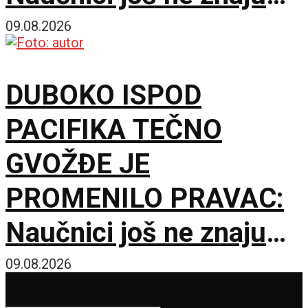
šta ga je nateralo da se
09.08.2026
okrene
DUBOKO ISPOD
PACIFIKA TEČNO
GVOŽĐE JE
PROMENILO PRAVAC:
Naučnici još ne znaju
šta ga je nateralo da se
09.08.2026
okrene