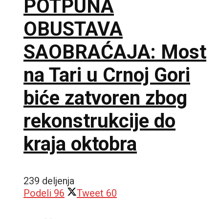
POTPUNA
OBUSTAVA
SAOBRAĆAJA: Most
na Tari u Crnoj Gori
biće zatvoren zbog
rekonstrukcije do
kraja oktobra
239 deljenja
Podeli
96
Tweet
60