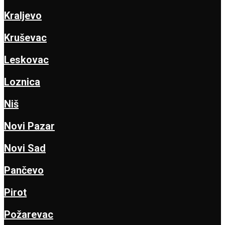
Kraljevo
Kruševac
Leskovac
Loznica
Niš
Novi Pazar
Novi Sad
Pančevo
Pirot
Požarevac