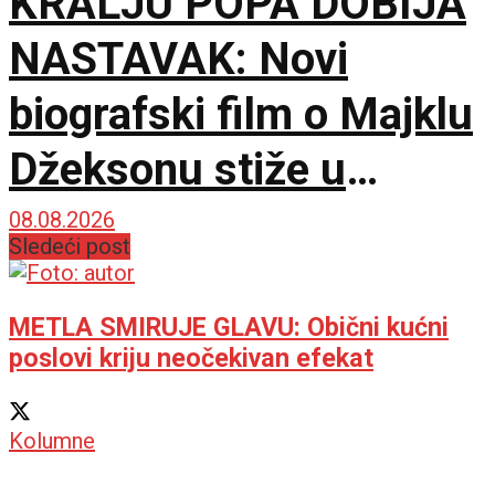
KRALJU POPA DOBIJA
NASTAVAK: Novi
biografski film o Majklu
Džeksonu stiže u
bioskope
08.08.2026
Sledeći post
METLA SMIRUJE GLAVU: Obični kućni
poslovi kriju neočekivan efekat
Kolumne