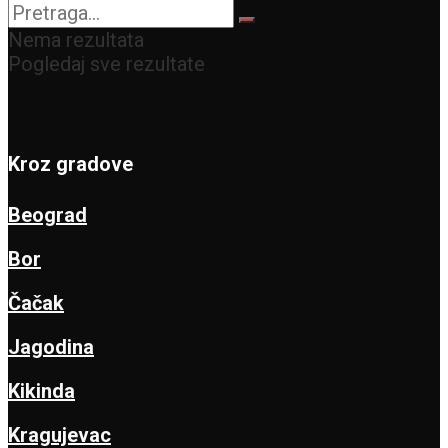
Nema rezultata
Pogledaj sve rezultate
Kroz gradove
Beograd
Bor
Čačak
Jagodina
Kikinda
Kragujevac