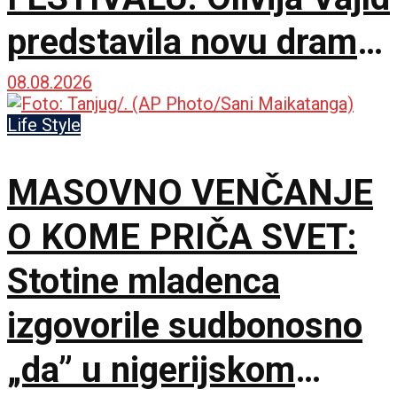
predstavila novu dramu
na 79. izdanju u
08.08.2026
Lokarnu
Life Style
MASOVNO VENČANJE
O KOME PRIČA SVET:
Stotine mladenca
izgovorile sudbonosno
„da” u nigerijskom