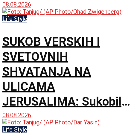
gradu Kano
08.08.2026
Life Style
SUKOB VERSKIH I
SVETOVNIH
SHVATANJA NA
ULICAMA
JERUSALIMA: Sukobili
se ultraortodoksni
08.08.2026
demonstranti, građani i
Life Style