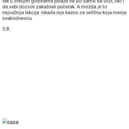
tek u zrelijim godinama polaže ne uči samo da vozi, već i
da sebi dozvoli zakašneli početak. A možda je to
najvažnija lekcija: nikada nije kasno za veštinu koja menja
svakodnevicu.
S.B.