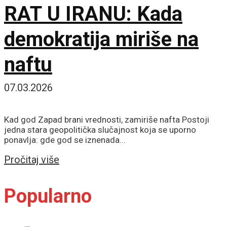
RAT U IRANU: Kada
demokratija miriše na
naftu
07.03.2026
Kad god Zapad brani vrednosti, zamiriše nafta Postoji
jedna stara geopolitička slučajnost koja se uporno
ponavlja: gde god se iznenada...
Details
Pročitaj više
Popularno