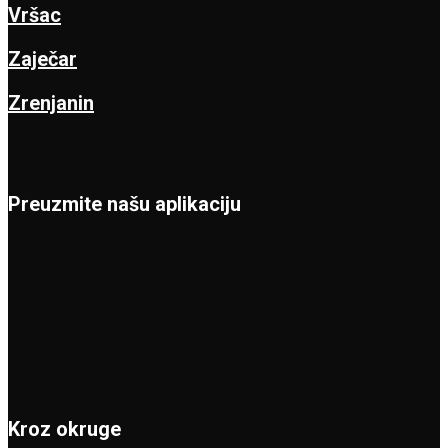
Vršac
Zaječar
Zrenjanin
Preuzmite našu aplikaciju
Kroz okruge