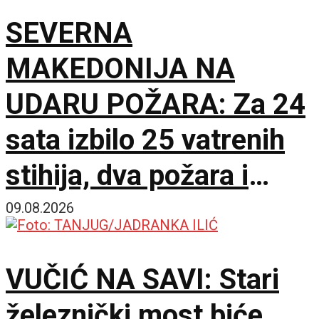
SEVERNA
MAKEDONIJA NA
UDARU POŽARA: Za 24
sata izbilo 25 vatrenih
stihija, dva požara i
dalje aktivna
09.08.2026
VUČIĆ NA SAVI: Stari
železnički most biće