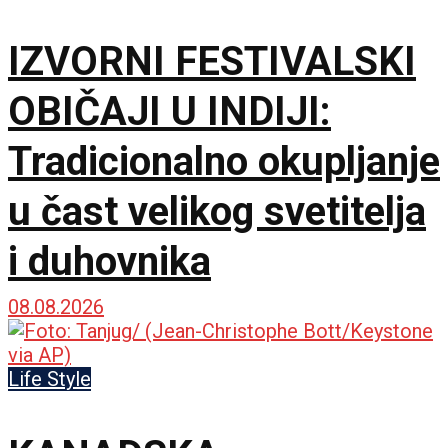
policija zbog rada kafića
IZVORNI FESTIVALSKI
subotom
OBIČAJI U INDIJI:
Tradicionalno okupljanje
u čast velikog svetitelja
i duhovnika
08.08.2026
Life Style