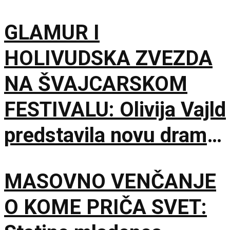
GLAMUR I
HOLIVUDSKA ZVEZDA
NA ŠVAJCARSKOM
FESTIVALU: Olivija Vajld
predstavila novu dramu
na 79. izdanju u
MASOVNO VENČANJE
Lokarnu
O KOME PRIČA SVET: