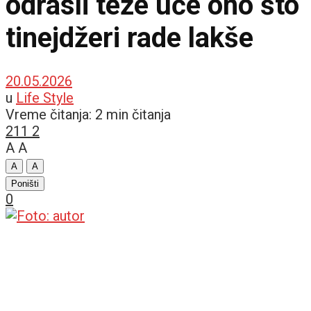
odrasli teže uče ono što
tinejdžeri rade lakše
20.05.2026
u
Life Style
Vreme čitanja: 2 min čitanja
211
2
A
A
A
A
Poništi
0