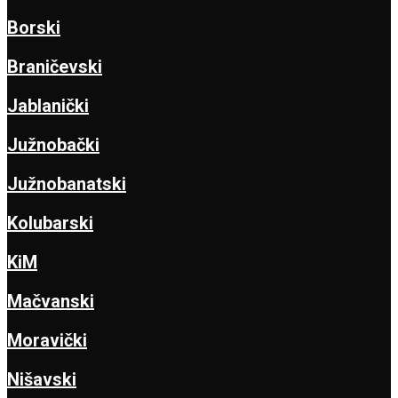
Borski
Braničevski
Jablanički
Južnobački
Južnobanatski
Kolubarski
KiM
Mačvanski
Moravički
Nišavski