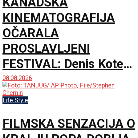
KANADSKA
KINEMATOGRAFIJA
OČARALA
PROSLAVLJENI
FESTIVAL: Denis Kote
predstavio novu dramu
08.08.2026
na 79. izdanju u
Life Style
Lokarnu
FILMSKA SENZACIJA O