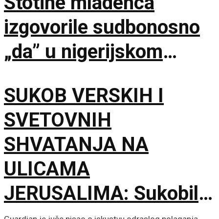
Stotine mladenca
izgovorile sudbonosno
„da” u nigerijskom
gradu Kano
SUKOB VERSKIH I
SVETOVNIH
SHVATANJA NA
ULICAMA
JERUSALIMA: Sukobili
se ultraortodoksni
Guardian je juče pisao o iskustvu odraslog polaganja