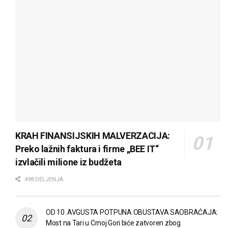
KRAH FINANSIJSKIH MALVERZACIJA:
Preko lažnih faktura i firme „BEE IT“
izvlačili milione iz budžeta
498 DELJENJA
OD 10. AVGUSTA POTPUNA OBUSTAVA SAOBRAĆAJA:
Most na Tari u Crnoj Gori biće zatvoren zbog