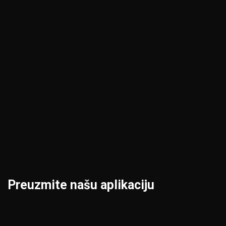
Kikinda
Pirot
Kragujevac
Požarevac
Kraljevo
Priština
Kruševac
Prokuplje
Leskovac
Šabac
Loznica
Smederevo
Preuzmite našu aplikaciju