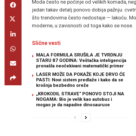
Moda često ne počinje od velikih komada, neg
jedan takav detalj ponovo dobija pažnju: cvet
što trendovima često nedostaje — lakoću. Mog
moderne, u zavisnosti od toga kako se nose.
Slične vesti
MALA FORMULA SRUŠILA JE TVRDNJU
STARU 87 GODINA: Veštačka inteligencija
pronašla neočekivani matematički primer
LASER MOŽE DA POKAŽE KOJE DRVO ĆE
PASTI: Novi sistem predlaže i kako da se
krošnja bezbedno oreže
„KROKODIL STRAVE“ PONOVO STOJI NA
NOGAMA: Bio je velik kao autobus i
mogao je da napadne dinosauruse