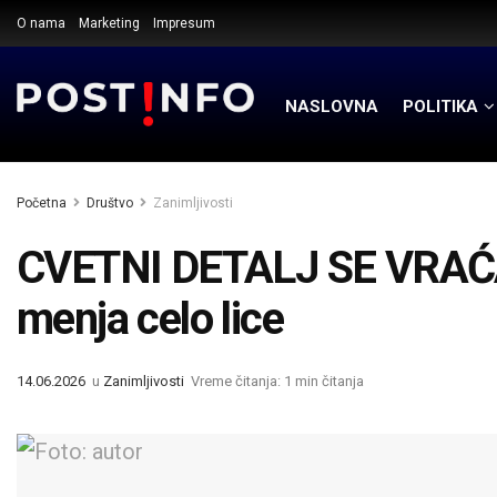
O nama
Marketing
Impresum
NASLOVNA
POLITIKA
Početna
Društvo
Zanimljivosti
CVETNI DETALJ SE VRAĆA: 
menja celo lice
14.06.2026
u
Zanimljivosti
Vreme čitanja: 1 min čitanja