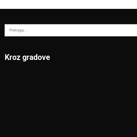
Kroz gradove
Beograd
Niš
Bor
Novi Pazar
Čačak
Novi Sad
Jagodina
Pančevo