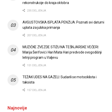
rekonstrukcije do kraja oktobra
235 DELJENJA
AVGUSTOVSKA ISPLATA PENZIJA: Poznati svi datumi
uplata za julska primanja
207 DELJENJA
MUZIČKE ZVEZDE STIŽU NA TEŠNJARSKE VEČERI:
Marija Šerifović i Hari Mata Hari predvode ovogodišnji
letnji program u Valjevu
151 DELJENJA
TEŽAK UDES NA GAZELI: Sudarili se motociklista i
taksista
157 DELJENJA
Najnovije