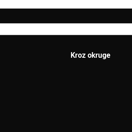
Kroz okruge
Sombor
Borski
S.Mitrovica
Braničevski
Subotica
Jablanički
Užice
Južnobački