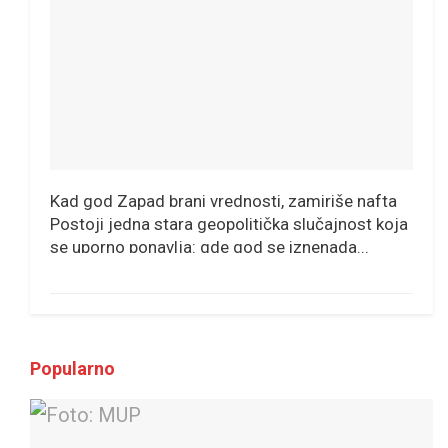
Kad god Zapad brani vrednosti, zamiriše nafta
Postoji jedna stara geopolitička slučajnost koja
se uporno ponavlja: gde god se iznenada...
Popularno