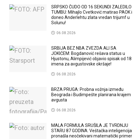
SRPSKO ČUDO OD 16 SEKUNDI ZALEDILO
TUMBU: Mihajlo Cvetković matirao PAOK i
doneo Anderlehtu zlata vredan trijumf u
Solunu!
06.08.2026
SRBIJA BEZ NBA ZVEZDA ALI SA
JOKIĆEM: Bogdanović rešava status u
Hjustonu, Alimpijević objavio spisak od 18
imena za avgustovske okršaje!
06.08.2026
BRZA PRUGA: Probna vožnja između
Beograda i Budimpešte planirana krajem
avgusta
06.08.2026
MALA FORMULA SRUŠILA JE TVRDNJU
STARU 87 GODINA: Veštačka inteligencija
pronašla neočekivani matematički primer