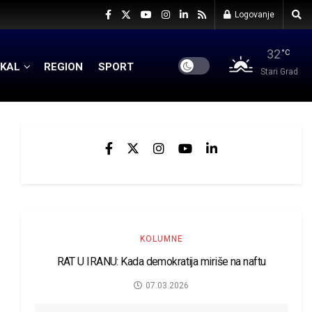
Logovanje
32
°C
KAL
REGION
SPORT
Stari Grad
KOLUMNE
RAT U IRANU: Kada demokratija miriše na naftu
07.03.2026