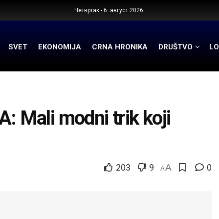
Четвртак - 6. август 2026.
SVET
EKONOMIJA
CRNA HRONIKA
DRUŠTVO
LO
Mali modni trik koji
203
9
A
0
A