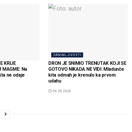
ZANIMLJIVOSTI
E KRIJE
DRON JE SNIMIO TRENUTAK KOJI SE
 MAGME: Na
GOTOVO NIKADA NE VIDI: Mladunče
šta ne odaje
kita odmah je krenulo ka prvom
udahu
06.08.2026