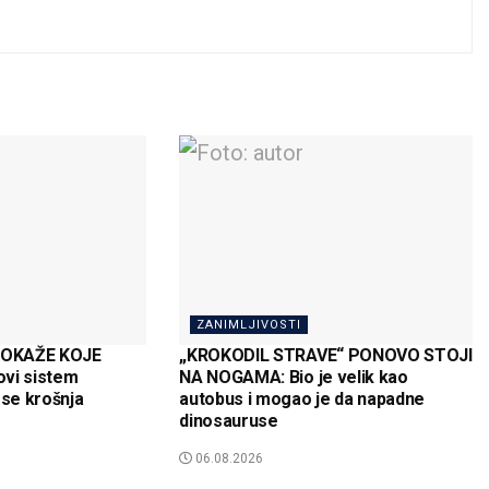
ZANIMLJIVOSTI
POKAŽE KOJE
„KROKODIL STRAVE“ PONOVO STOJI
ovi sistem
NA NOGAMA: Bio je velik kao
 se krošnja
autobus i mogao je da napadne
dinosauruse
06.08.2026