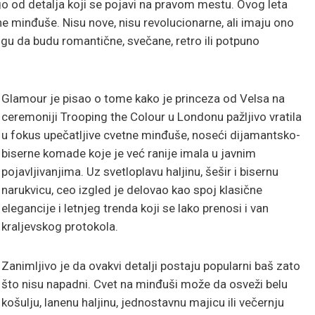
o od detalja koji se pojavi na pravom mestu. Ovog leta
ne minđuše. Nisu nove, nisu revolucionarne, ali imaju ono
u da budu romantične, svečane, retro ili potpuno
Glamour je pisao o tome kako je princeza od Velsa na
ceremoniji Trooping the Colour u Londonu pažljivo vratila
u fokus upečatljive cvetne minđuše, noseći dijamantsko-
biserne komade koje je već ranije imala u javnim
pojavljivanjima. Uz svetloplavu haljinu, šešir i bisernu
narukvicu, ceo izgled je delovao kao spoj klasične
elegancije i letnjeg trenda koji se lako prenosi i van
kraljevskog protokola.
Zanimljivo je da ovakvi detalji postaju popularni baš zato
što nisu napadni. Cvet na minđuši može da osveži belu
košulju, lanenu haljinu, jednostavnu majicu ili večernju