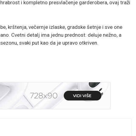
 hrabrost i kompletno presvlačenje garderobera, ovaj traži
dbe, krštenja, večernje izlaske, gradske šetnje i sve one
erano. Cvetni detalj ima jednu prednost: deluje nežno, a
 sezonu, svaki put kao da je upravo otkriven.