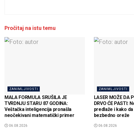
Pročitaj na istu temu
ZANIMLJIVOSTI
ZANIMLJIVOSTI
MALA FORMULA SRUŠILA JE
LASER MOŽE DA 
TVRDNJU STARU 87 GODINA:
DRVO ĆE PASTI: N
Veštačka inteligencija pronašla
predlaže i kako da
neočekivani matematički primer
bezbedno oreže
06.08.2026
06.08.2026