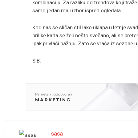
kombinaciju. Za razliku od trendova koji traže
samo jedan mali izbor ispred ogledala.
Kod nas se sličan stil lako uklapa u letnje sva
prilike kada se želi nešto svečano, ali ne pret
ipak privlači pažnju. Zato se vraća iz sezone u
S.B.
sasa