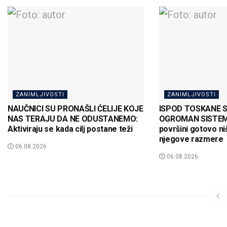
ZANIMLJIVOSTI
ZANIMLJIVOSTI
NAUČNICI SU PRONAŠLI ĆELIJE KOJE
ISPOD TOSKANE S
NAS TERAJU DA NE ODUSTANEMO:
OGROMAN SISTEM
Aktiviraju se kada cilj postane teži
površini gotovo ni
njegove razmere
06.08.2026
06.08.2026