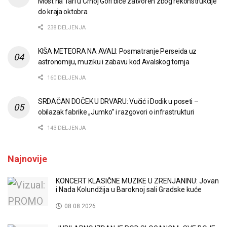
Most na Tari u Crnoj Gori biće zatvoren zbog rekonstrukcije
do kraja oktobra
238 DELJENJA
KIŠA METEORA NA AVALI: Posmatranje Perseida uz
astronomiju, muziku i zabavu kod Avalskog tornja
160 DELJENJA
SRDAČAN DOČEK U DRVARU: Vučić i Dodik u poseti –
obilazak fabrike „Jumko” i razgovori o infrastrukturi
143 DELJENJA
Najnovije
KONCERT KLASIČNE MUZIKE U ZRENJANINU: Jovan
i Nada Kolundžija u Baroknoj sali Gradske kuće
08.08.2026