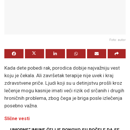
Foto: autor
Kada dete pobedi rak, porodica dobije najvažniju vest
koju je čekala. Ali završetak terapije nije uvek i kraj
zdravstvene priče. Ljudi koji su u detinjstvu prošli kroz
lečenje mogu kasnije imati veći rizik od srčanih i drugih
hroničnih problema, zbog čega je briga posle izlečenja
posebno važna.
Slične vesti
„UMORNE“ IMUNE ĆELIJE PONOVO SU POČELE DA SE