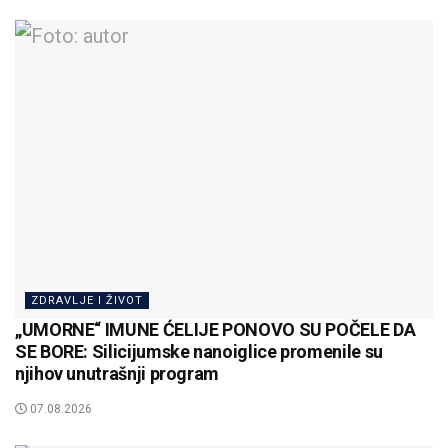
ZDRAVLJE I ŽIVOT
„UMORNE“ IMUNE ĆELIJE PONOVO SU POČELE DA
SE BORE: Silicijumske nanoiglice promenile su
njihov unutrašnji program
07.08.2026