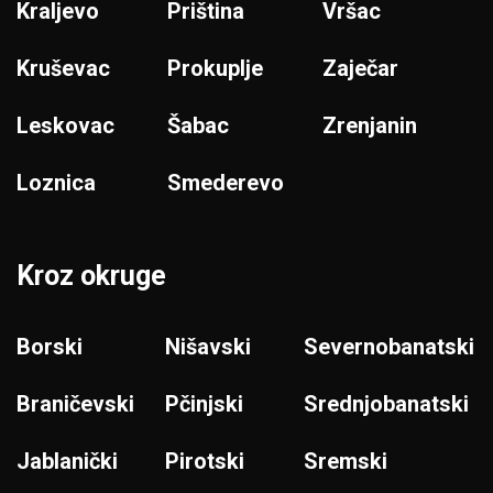
Kraljevo
Priština
Vršac
Kruševac
Prokuplje
Zaječar
Leskovac
Šabac
Zrenjanin
Loznica
Smederevo
Kroz okruge
Borski
Nišavski
Severnobanatski
Braničevski
Pčinjski
Srednjobanatski
Jablanički
Pirotski
Sremski