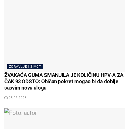
ZDRAVLJE I ŽIVOT
ŽVAKAĆA GUMA SMANJILA JE KOLIČINU HPV-A ZA
ČAK 93 ODSTO: Običan pokret mogao bi da dobije
sasvim novu ulogu
05.08.2026