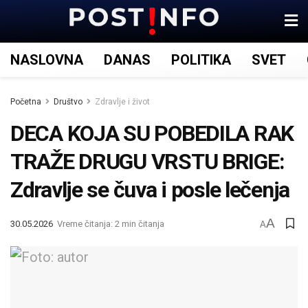
NASLOVNA
DANAS
POLITIKA
SVET
Početna
Društvo
Zdravlje i život
DECA KOJA SU POBEDILA RAK
TRAŽE DRUGU VRSTU BRIGE:
Zdravlje se čuva i posle lečenja
A
30.05.2026
Vreme čitanja: 2 min čitanja
A