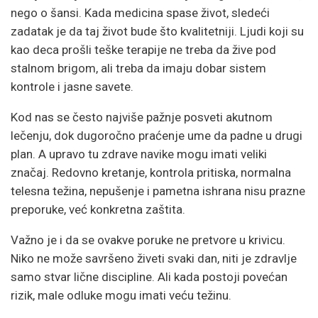
nego o šansi. Kada medicina spase život, sledeći
zadatak je da taj život bude što kvalitetniji. Ljudi koji su
kao deca prošli teške terapije ne treba da žive pod
stalnom brigom, ali treba da imaju dobar sistem
kontrole i jasne savete.
Kod nas se često najviše pažnje posveti akutnom
lečenju, dok dugoročno praćenje ume da padne u drugi
plan. A upravo tu zdrave navike mogu imati veliki
značaj. Redovno kretanje, kontrola pritiska, normalna
telesna težina, nepušenje i pametna ishrana nisu prazne
preporuke, već konkretna zaštita.
Važno je i da se ovakve poruke ne pretvore u krivicu.
Niko ne može savršeno živeti svaki dan, niti je zdravlje
samo stvar lične discipline. Ali kada postoji povećan
rizik, male odluke mogu imati veću težinu.