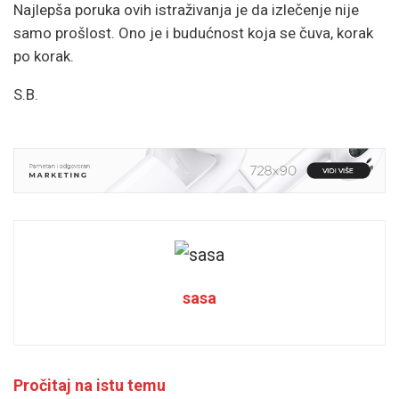
Najlepša poruka ovih istraživanja je da izlečenje nije
samo prošlost. Ono je i budućnost koja se čuva, korak
po korak.
S.B.
sasa
Pročitaj na istu temu