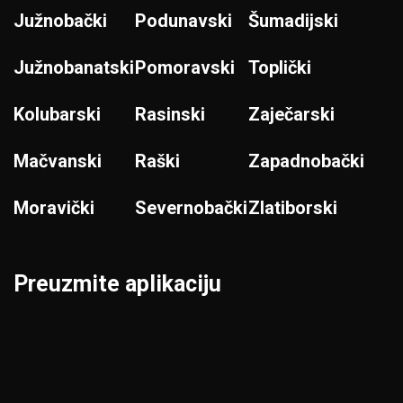
Južnobački
Podunavski
Šumadijski
Južnobanatski
Pomoravski
Toplički
Kolubarski
Rasinski
Zaječarski
Mačvanski
Raški
Zapadnobački
Moravički
Severnobački
Zlatiborski
Preuzmite aplikaciju