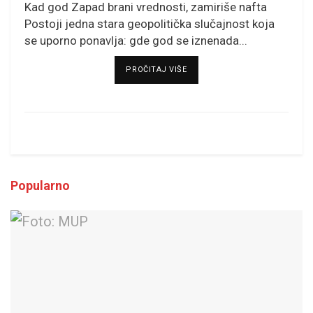
Kad god Zapad brani vrednosti, zamiriše nafta
Postoji jedna stara geopolitička slučajnost koja
se uporno ponavlja: gde god se iznenada...
DETAILS
PROČITAJ VIŠE
Popularno