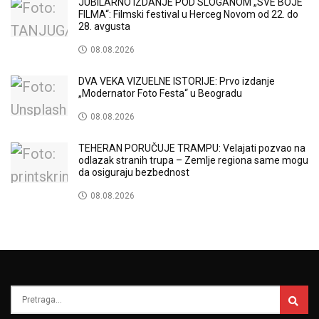
JUBILARNO IZDANJE POD SLOGANOM „SVE BOJE
FILMA“: Filmski festival u Herceg Novom od 22. do
28. avgusta
08.08.2026
DVA VEKA VIZUELNE ISTORIJE: Prvo izdanje
„Modernator Foto Festa“ u Beogradu
08.08.2026
TEHERAN PORUČUJE TRAMPU: Velajati pozvao na
odlazak stranih trupa – Zemlje regiona same mogu
da osiguraju bezbednost
08.08.2026