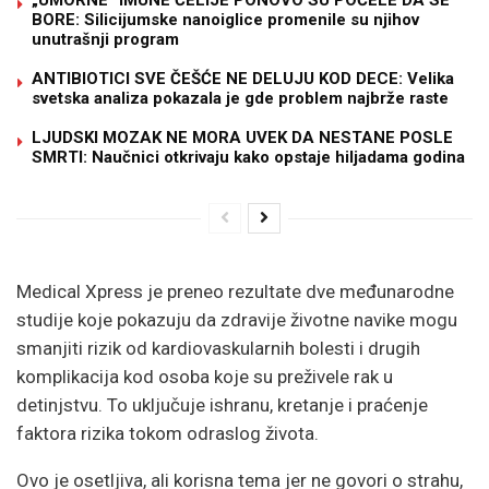
BORE: Silicijumske nanoiglice promenile su njihov
unutrašnji program
ANTIBIOTICI SVE ČEŠĆE NE DELUJU KOD DECE: Velika
svetska analiza pokazala je gde problem najbrže raste
LJUDSKI MOZAK NE MORA UVEK DA NESTANE POSLE
SMRTI: Naučnici otkrivaju kako opstaje hiljadama godina
Medical Xpress je preneo rezultate dve međunarodne
studije koje pokazuju da zdravije životne navike mogu
smanjiti rizik od kardiovaskularnih bolesti i drugih
komplikacija kod osoba koje su preživele rak u
detinjstvu. To uključuje ishranu, kretanje i praćenje
faktora rizika tokom odraslog života.
Ovo je osetljiva, ali korisna tema jer ne govori o strahu,