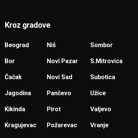
Kroz gradove
Beograd
Niš
Sombor
Bor
Novi Pazar
S.Mitrovica
Čačak
Novi Sad
Subotica
Jagodina
Pančevo
Užice
Kikinda
Pirot
Valjevo
Kragujevac
Požarevac
Vranje