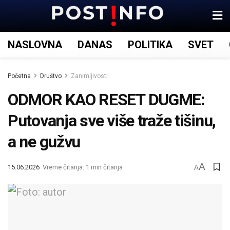
NASLOVNA
DANAS
POLITIKA
SVET
Početna
Društvo
Zanimljivosti
ODMOR KAO RESET DUGME:
Putovanja sve više traže tišinu,
a ne gužvu
A
15.06.2026
Vreme čitanja: 1 min čitanja
A