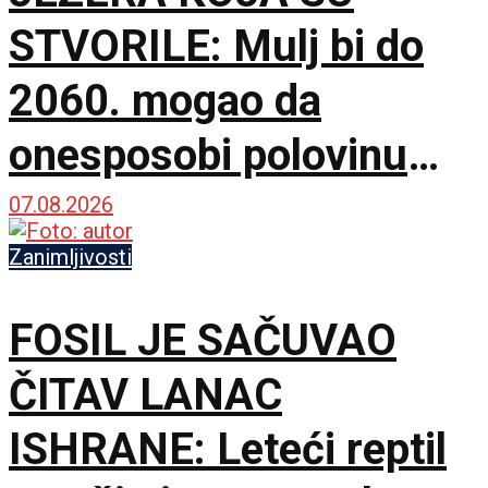
STVORILE: Mulj bi do
2060. mogao da
onesposobi polovinu
svetskih akumulacija
07.08.2026
Zanimljivosti
FOSIL JE SAČUVAO
ČITAV LANAC
ISHRANE: Leteći reptil