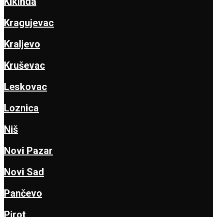
Kikinda
Kragujevac
Kraljevo
Kruševac
Leskovac
Loznica
Niš
Novi Pazar
Novi Sad
Pančevo
Pirot