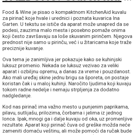
postao zaštitni krov
Food & Wine je pisao o kompaktnom KitchenAid kuvalu
za pirinač koje hvale i urednici i poznata kuvarica Ina
Garten. U tekstu se ističe da aparat može unapred da se
podesi, zauzima malo mesta i posebno pomaže onima
koji često završavaju sa loše skuvanim pirinčem. Njegova
prednost nije samo u pirinču, već i u žitaricama koje traže
preciznije kuvanje.
Ova tema je zanimljiva jer pokazuje kako se kuhinjski
luksuz promenio. Nekada se luksuz vezivao za veliki
aparat i ozbiljnu opremu, a danas za vreme i pouzdanost.
Ako mali uređaj skine jednu brigu sa šporeta, on postaje
koristan čak i u maloj kuhinji. Naročito ljudima koji kuvaju
tokom radne nedelje i nemaju strpljenja za dodatno
nadgledanje.
Kod nas pirinač ima važno mesto u punjenim paprikama,
pilavu, sutlijašu, prilozima, čorbama i jelima iz jednog
lonca. Ipak, mnogi ga i dalje kuvaju od oka, uz promenljive
rezultate. Aparat koji pirinač čuva od greške možda neće
zameniti domaću veštinu, ali može pomoći da ručak bude