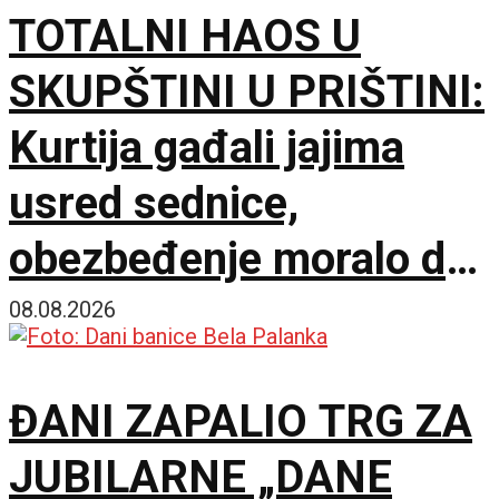
TOTALNI HAOS U
SKUPŠTINI U PRIŠTINI:
Kurtija gađali jajima
usred sednice,
obezbeđenje moralo da
interveniše
08.08.2026
ĐANI ZAPALIO TRG ZA
JUBILARNE „DANE