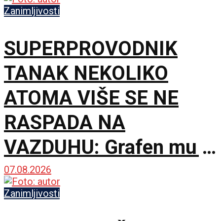
mesecima proizvode
Zanimljivosti
manje sperme
SUPERPROVODNIK
TANAK NEKOLIKO
ATOMA VIŠE SE NE
RASPADA NA
VAZDUHU: Grafen mu je
postao zaštitni krov
07.08.2026
Zanimljivosti