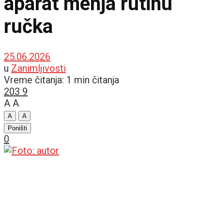
aparat menja rutinu
ručka
25.06.2026
u
Zanimljivosti
Vreme čitanja: 1 min čitanja
203
9
A
A
A
A
Poništi
0