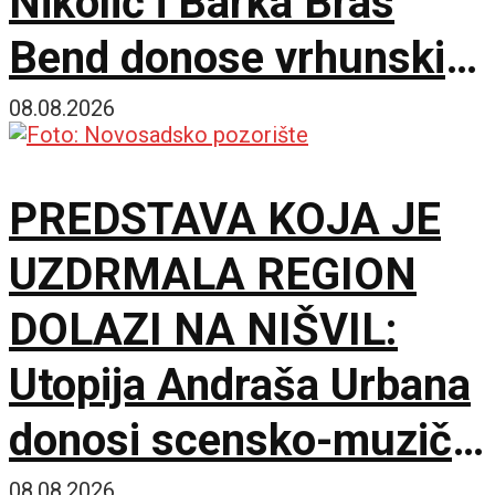
Nikolić i Barka Bras
Bend donose vrhunski
provod u Jalovik Izvor
08.08.2026
PREDSTAVA KOJA JE
UZDRMALA REGION
DOLAZI NA NIŠVIL:
Utopija Andraša Urbana
donosi scensko-muzički
08.08.2026