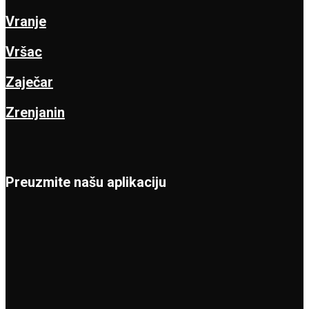
Vranje
Vršac
Zaječar
Zrenjanin
Preuzmite našu aplikaciju