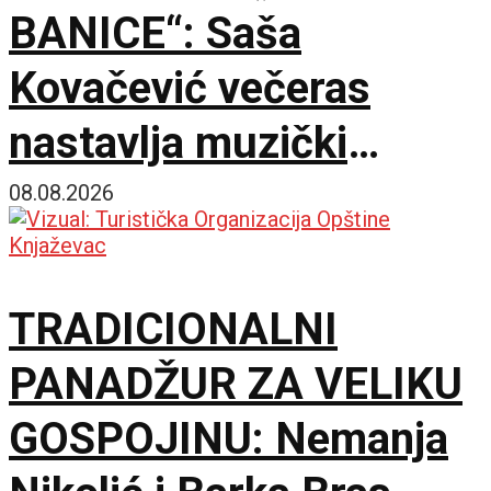
BANICE“: Saša
Kovačević večeras
nastavlja muzički
maraton u Beloj Palanci
08.08.2026
TRADICIONALNI
PANADŽUR ZA VELIKU
GOSPOJINU: Nemanja