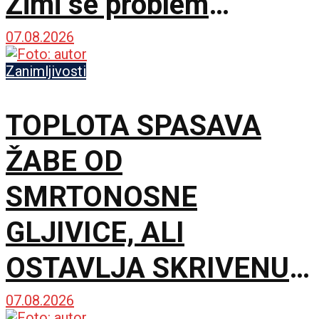
Zimi se problem
dodatno pogoršavao
07.08.2026
Zanimljivosti
TOPLOTA SPASAVA
ŽABE OD
SMRTONOSNE
GLJIVICE, ALI
OSTAVLJA SKRIVENU
POSLEDICU: Mužjaci
07.08.2026