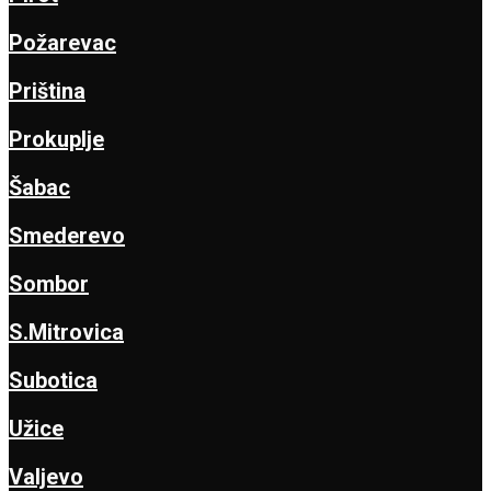
Požarevac
Priština
Prokuplje
Šabac
Smederevo
Sombor
S.Mitrovica
Subotica
Užice
Valjevo