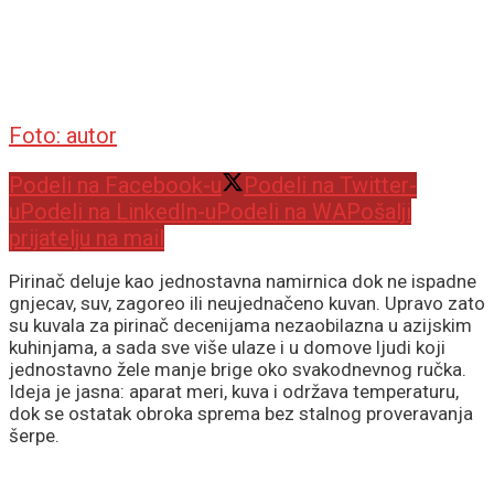
Foto: autor
Podeli na Facebook-u
Podeli na Twitter-
u
Podeli na LinkedIn-u
Podeli na WA
Pošalji
prijatelju na mail
Pirinač deluje kao jednostavna namirnica dok ne ispadne
gnjecav, suv, zagoreo ili neujednačeno kuvan. Upravo zato
su kuvala za pirinač decenijama nezaobilazna u azijskim
kuhinjama, a sada sve više ulaze i u domove ljudi koji
jednostavno žele manje brige oko svakodnevnog ručka.
Ideja je jasna: aparat meri, kuva i održava temperaturu,
dok se ostatak obroka sprema bez stalnog proveravanja
šerpe.