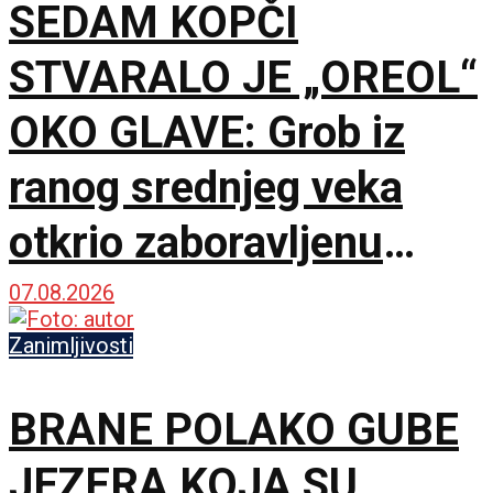
SEDAM KOPČI
STVARALO JE „OREOL“
OKO GLAVE: Grob iz
ranog srednjeg veka
otkrio zaboravljenu
kulturu
07.08.2026
Zanimljivosti
BRANE POLAKO GUBE
JEZERA KOJA SU