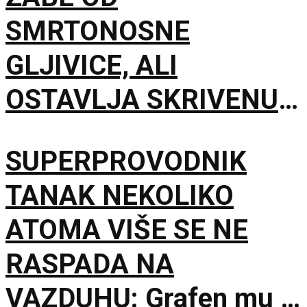
SMRTONOSNE
GLJIVICE, ALI
OSTAVLJA SKRIVENU
POSLEDICU: Mužjaci
SUPERPROVODNIK
mesecima proizvode
TANAK NEKOLIKO
manje sperme
ATOMA VIŠE SE NE
RASPADA NA
VAZDUHU: Grafen mu je