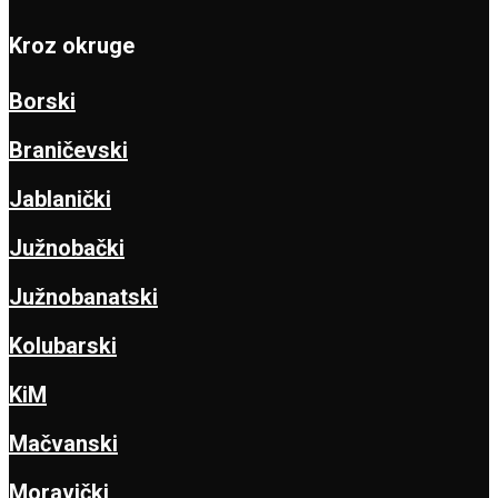
Kroz okruge
Borski
Braničevski
Jablanički
Južnobački
Južnobanatski
Kolubarski
KiM
Mačvanski
Moravički