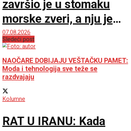
završio je u stomaku
morske zveri, a nju je
napao još veći predator
07.08.2026
Sledeći post
NAOČARE DOBIJAJU VEŠTAČKU PAMET:
Moda i tehnologija sve teže se
razdvajaju
Kolumne
RAT U IRANU: Kada