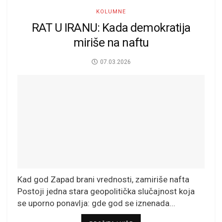
KOLUMNE
RAT U IRANU: Kada demokratija
miriše na naftu
07.03.2026
Kad god Zapad brani vrednosti, zamiriše nafta
Postoji jedna stara geopolitička slučajnost koja
se uporno ponavlja: gde god se iznenada...