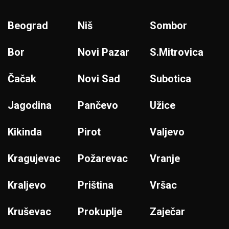
Beograd
Niš
Sombor
Bor
Novi Pazar
S.Mitrovica
Čačak
Novi Sad
Subotica
Jagodina
Pančevo
Užice
Kikinda
Pirot
Valjevo
Kragujevac
Požarevac
Vranje
Kraljevo
Priština
Vršac
Kruševac
Prokuplje
Zaječar