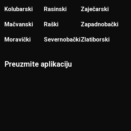
Kolubarski
Rasinski
Zaječarski
Mačvanski
Raški
Zapadnobački
Moravički
Severnobački
Zlatiborski
Preuzmite aplikaciju