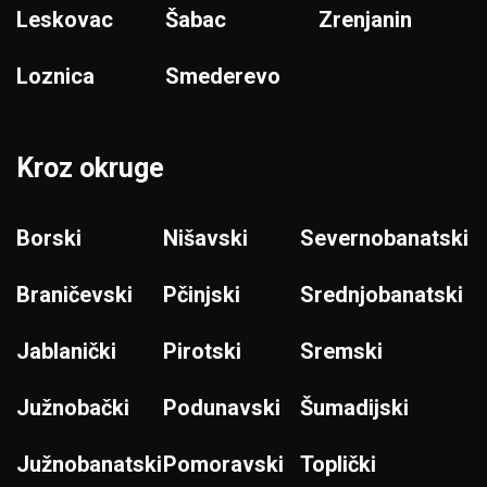
Leskovac
Šabac
Zrenjanin
Loznica
Smederevo
Kroz okruge
Borski
Nišavski
Severnobanatski
Braničevski
Pčinjski
Srednjobanatski
Jablanički
Pirotski
Sremski
Južnobački
Podunavski
Šumadijski
Južnobanatski
Pomoravski
Toplički