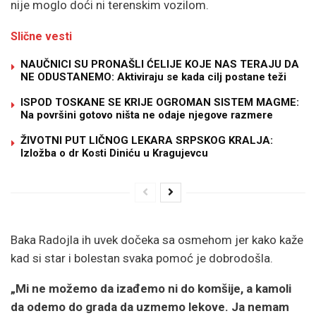
nije moglo doći ni terenskim vozilom.
Slične vesti
NAUČNICI SU PRONAŠLI ĆELIJE KOJE NAS TERAJU DA
NE ODUSTANEMO: Aktiviraju se kada cilj postane teži
ISPOD TOSKANE SE KRIJE OGROMAN SISTEM MAGME:
Na površini gotovo ništa ne odaje njegove razmere
ŽIVOTNI PUT LIČNOG LEKARA SRPSKOG KRALJA:
Izložba o dr Kosti Diniću u Kragujevcu
Baka Radojla ih uvek dočeka sa osmehom jer kako kaže
kad si star i bolestan svaka pomoć je dobrodošla.
„Mi ne možemo da izađemo ni do komšije, a kamoli
da odemo do grada da uzmemo lekove. Ja nemam