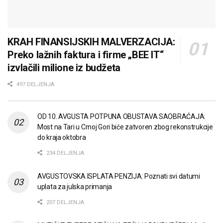
KRAH FINANSIJSKIH MALVERZACIJA:
Preko lažnih faktura i firme „BEE IT“
izvlačili milione iz budžeta
497 DELJENJA
OD 10. AVGUSTA POTPUNA OBUSTAVA SAOBRAĆAJA:
Most na Tari u Crnoj Gori biće zatvoren zbog rekonstrukcije
do kraja oktobra
234 DELJENJA
AVGUSTOVSKA ISPLATA PENZIJA: Poznati svi datumi
uplata za julska primanja
207 DELJENJA