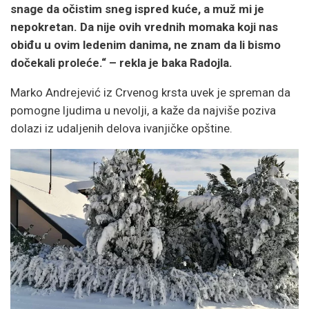
snage da očistim sneg ispred kuće, a muž mi je
nepokretan. Da nije ovih vrednih momaka koji nas
obiđu u ovim ledenim danima, ne znam da li bismo
dočekali proleće.“ – rekla je baka Radojla.
Marko Andrejević iz Crvenog krsta uvek je spreman da
pomogne ljudima u nevolji, a kaže da najviše poziva
dolazi iz udaljenih delova ivanjičke opštine.