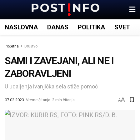
NASLOVNA
DANAS
POLITIKA
SVET
Početna
Društvo
SAMI I ZAVEJANI, ALI NE I
ZABORAVLJENI
U udaljenja ivanjička sela stiže pomoć
A
07.02.2023
Vreme čitanja: 2 min čitanja
A