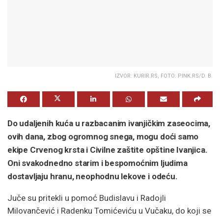
IZVOR: KURIR.RS, FOTO: PINK.RS/D. B.
Do udaljenih kuća u razbacanim ivanjičkim zaseocima,
ovih dana, zbog ogromnog snega, mogu doći samo
ekipe Crvenog krsta i Civilne zaštite opštine Ivanjica.
Oni svakodnedno starim i bespomoćnim ljudima
dostavljaju hranu, neophodnu lekove i odeću.
Juče su pritekli u pomoć Budislavu i Radojli
Milovančević i Radenku Tomićeviću u Vučaku, do koji se