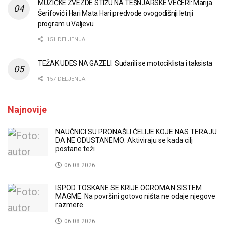
MUZIČKE ZVEZDE STIŽU NA TEŠNJARSKE VEČERI: Marija
Šerifović i Hari Mata Hari predvode ovogodišnji letnji
program u Valjevu
151 DELJENJA
TEŽAK UDES NA GAZELI: Sudarili se motociklista i taksista
157 DELJENJA
Najnovije
NAUČNICI SU PRONAŠLI ĆELIJE KOJE NAS TERAJU
DA NE ODUSTANEMO: Aktiviraju se kada cilj
postane teži
06.08.2026
ISPOD TOSKANE SE KRIJE OGROMAN SISTEM
MAGME: Na površini gotovo ništa ne odaje njegove
razmere
06.08.2026