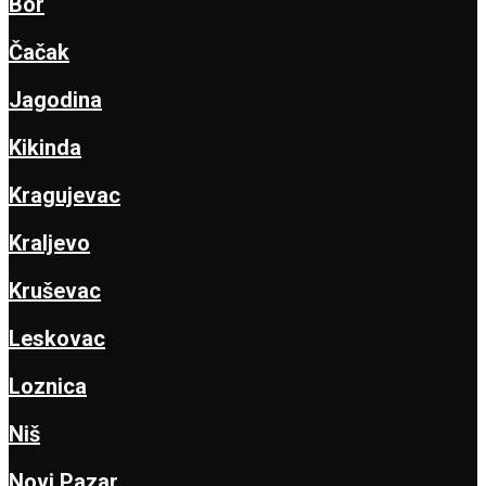
Bor
Čačak
Jagodina
Kikinda
Kragujevac
Kraljevo
Kruševac
Leskovac
Loznica
Niš
Novi Pazar