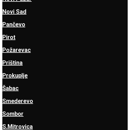
Novi Sad
Pančevo
Pirot
Požarevac
Priština
Prokuplje
Šabac
Smederevo
Sombor
S.Mitrovica