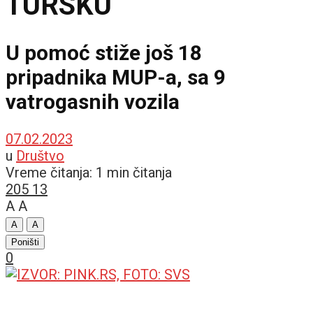
TURSKU
U pomoć stiže još 18
pripadnika MUP-a, sa 9
vatrogasnih vozila
07.02.2023
u
Društvo
Vreme čitanja: 1 min čitanja
205
13
A
A
A
A
Poništi
0