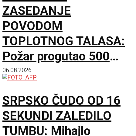
ZASEDANJE
POVODOM
TOPLOTNOG TALASA:
Požar progutao 500
hektara Peščare, sutra
06.08.2026
nove mere Vlade
SRPSKO ČUDO OD 16
SEKUNDI ZALEDILO
TUMBU: Mihajlo