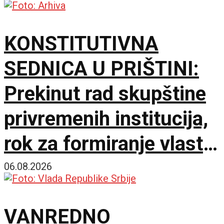
KONSTITUTIVNA
SEDNICA U PRIŠTINI:
Prekinut rad skupštine
privremenih institucija,
rok za formiranje vlasti
ističe sutra u ponoć
06.08.2026
VANREDNO