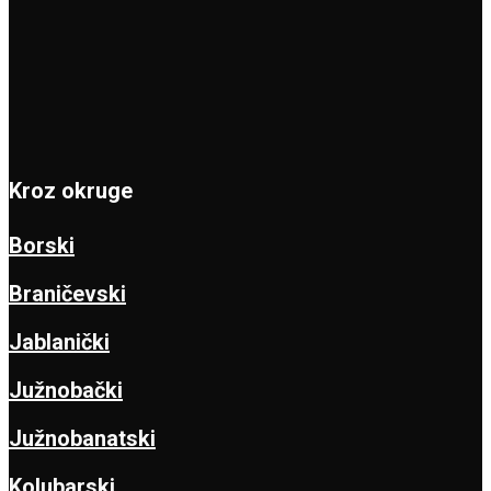
Kroz okruge
Borski
Braničevski
Jablanički
Južnobački
Južnobanatski
Kolubarski