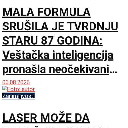
MALA FORMULA
SRUŠILA JE TVRDNJU
STARU 87 GODINA:
Veštačka inteligencija
pronašla neočekivani
matematički primer
06.08.2026
Zanimljivosti
LASER MOŽE DA