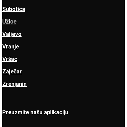
Subotica
Užice
Valjevo
Vranje
Vršac
Zaječar
Zrenjanin
Preuzmite našu aplikaciju