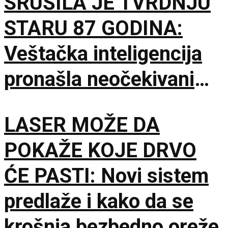
SRUŠILA JE TVRDNJU
STARU 87 GODINA:
Veštačka inteligencija
pronašla neočekivani
matematički primer
LASER MOŽE DA
POKAŽE KOJE DRVO
ĆE PASTI: Novi sistem
predlaže i kako da se
krošnja bezbedno oreže