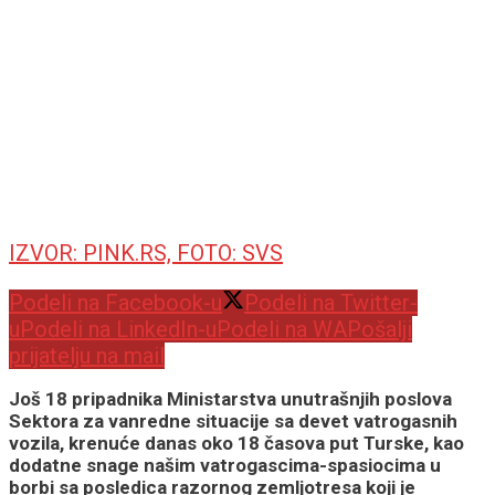
IZVOR: PINK.RS, FOTO: SVS
Podeli na Facebook-u
Podeli na Twitter-
u
Podeli na LinkedIn-u
Podeli na WA
Pošalji
prijatelju na mail
Još 18 pripadnika Ministarstva unutrašnjih poslova
Sektora za vanredne situacije sa devet vatrogasnih
vozila, krenuće danas oko 18 časova put Turske, kao
dodatne snage našim vatrogascima-spasiocima u
borbi sa posledica razornog zemljotresa koji je