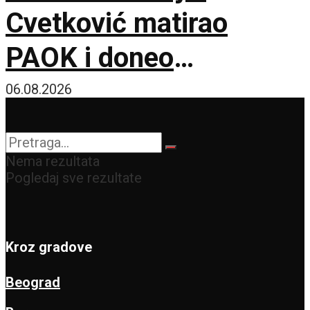
Cvetković matirao
PAOK i doneo
Anderlehtu zlata vredan
06.08.2026
trijumf u Solunu!
Nema rezultata
Pogledaj sve rezultate
Kroz gradove
Beograd