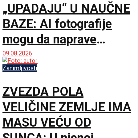
„UPADAJU“ U NAUČNE
BAZE: AI fotografije
mogu da naprave
problem mnogo veći od
09.08.2026
obične prevare
Zanimljivosti
ZVEZDA POLA
VELIČINE ZEMLJE IMA
MASU VEĆU OD
SUNCA: U njenoj