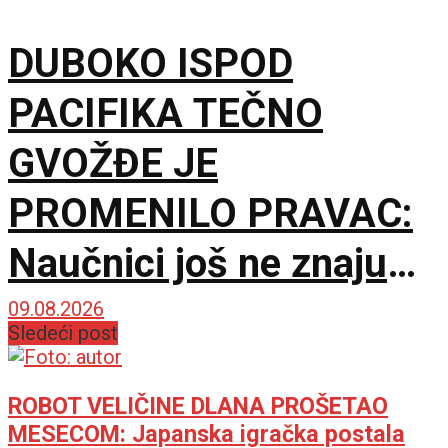
DUBOKO ISPOD
PACIFIKA TEČNO
GVOŽĐE JE
PROMENILO PRAVAC:
Naučnici još ne znaju
šta ga je nateralo da se
09.08.2026
Sledeći post
okrene
ROBOT VELIČINE DLANА PROŠETAО
MESECOM: Japanska igračka postala