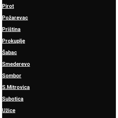
Pirot
Požarevac
Priština
Prokuplje
Šabac
Smederevo
Sombor
S.Mitrovica
Subotica
Užice