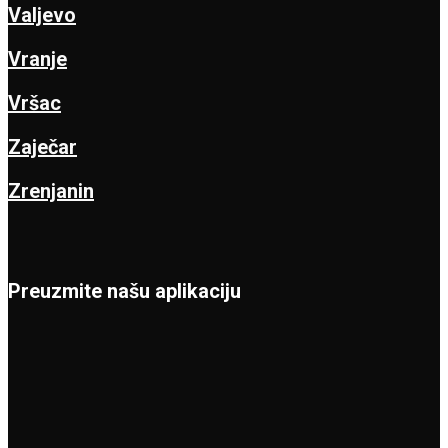
Valjevo
Vranje
Vršac
Zaječar
Zrenjanin
Preuzmite našu aplikaciju