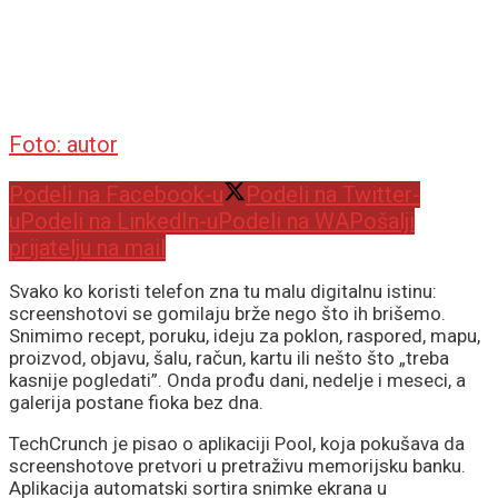
Foto: autor
Podeli na Facebook-u
Podeli na Twitter-
u
Podeli na LinkedIn-u
Podeli na WA
Pošalji
prijatelju na mail
Svako ko koristi telefon zna tu malu digitalnu istinu:
screenshotovi se gomilaju brže nego što ih brišemo.
Snimimo recept, poruku, ideju za poklon, raspored, mapu,
proizvod, objavu, šalu, račun, kartu ili nešto što „treba
kasnije pogledati”. Onda prođu dani, nedelje i meseci, a
galerija postane fioka bez dna.
TechCrunch je pisao o aplikaciji Pool, koja pokušava da
screenshotove pretvori u pretraživu memorijsku banku.
Aplikacija automatski sortira snimke ekrana u