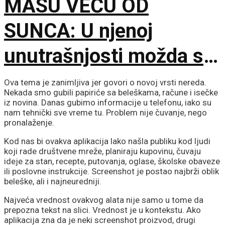
MASU VEĆU OD
SUNCA: U njenoj
unutrašnjosti možda se
krije gotovo čisti
Ova tema je zanimljiva jer govori o novoj vrsti nereda.
Nekada smo gubili papiriće sa beleškama, račune i isečke
kiseonik i neon
iz novina. Danas gubimo informacije u telefonu, iako su
nam tehnički sve vreme tu. Problem nije čuvanje, nego
pronalaženje.
Kod nas bi ovakva aplikacija lako našla publiku kod ljudi
koji rade društvene mreže, planiraju kupovinu, čuvaju
ideje za stan, recepte, putovanja, oglase, školske obaveze
ili poslovne instrukcije. Screenshot je postao najbrži oblik
beleške, ali i najneuredniji.
Najveća vrednost ovakvog alata nije samo u tome da
prepozna tekst na slici. Vrednost je u kontekstu. Ako
aplikacija zna da je neki screenshot proizvod, drugi