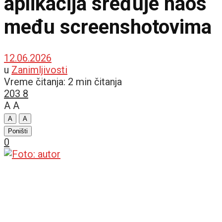
aplikacija sređuje haos
među screenshotovima
12.06.2026
u
Zanimljivosti
Vreme čitanja: 2 min čitanja
203
8
A
A
A
A
Poništi
0