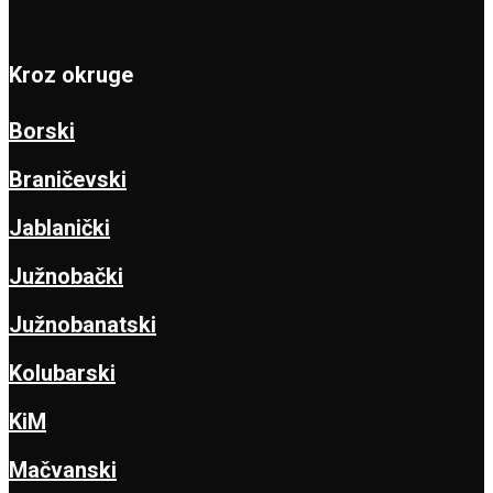
Kroz okruge
Borski
Braničevski
Jablanički
Južnobački
Južnobanatski
Kolubarski
KiM
Mačvanski