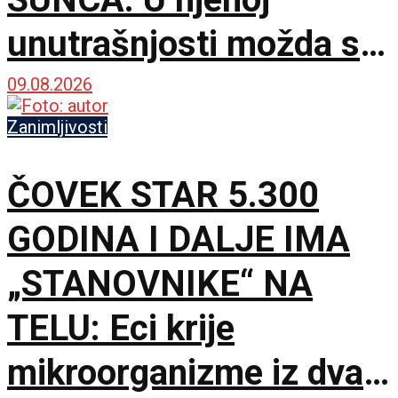
unutrašnjosti možda se
krije gotovo čisti
09.08.2026
kiseonik i neon
Zanimljivosti
ČOVEK STAR 5.300
GODINA I DALJE IMA
„STANOVNIKE“ NA
TELU: Eci krije
mikroorganizme iz dva