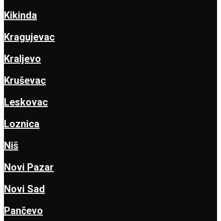
Kikinda
Kragujevac
Kraljevo
Kruševac
Leskovac
Loznica
Niš
Novi Pazar
Novi Sad
Pančevo