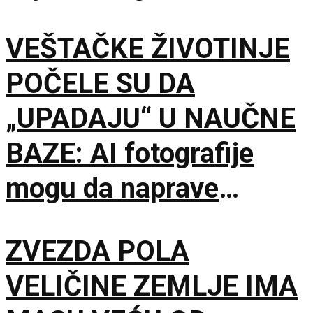
VEŠTAČKE ŽIVOTINJE
POČELE SU DA
„UPADAJU“ U NAUČNE
BAZE: AI fotografije
mogu da naprave
problem mnogo veći od
ZVEZDA POLA
obične prevare
VELIČINE ZEMLJE IMA