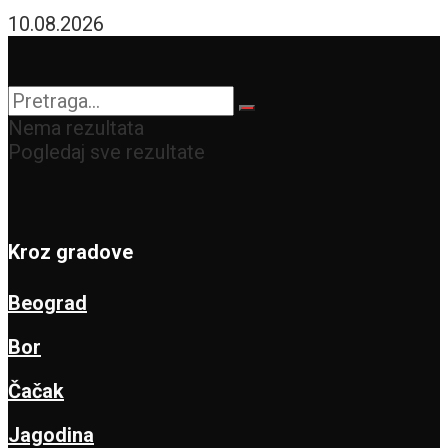
10.08.2026
Nema rezultata
Pogledaj sve rezultate
Kroz gradove
Beograd
Bor
Čačak
Jagodina