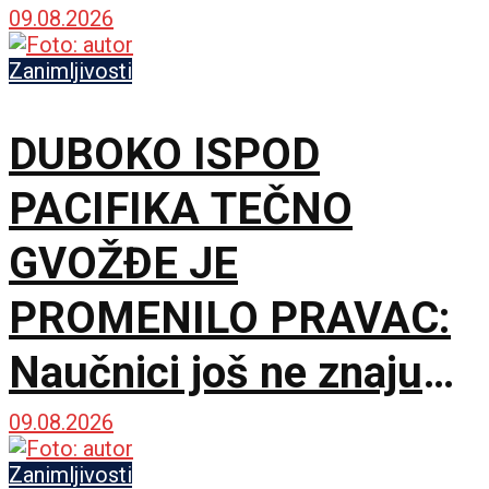
potpuno različita sveta
09.08.2026
Zanimljivosti
DUBOKO ISPOD
PACIFIKA TEČNO
GVOŽĐE JE
PROMENILO PRAVAC:
Naučnici još ne znaju
šta ga je nateralo da se
09.08.2026
okrene
Zanimljivosti