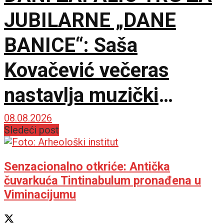
JUBILARNE „DANE
BANICE“: Saša
Kovačević večeras
nastavlja muzički
maraton u Beloj Palanci
08.08.2026
Sledeći post
Senzacionalno otkriće: Antička
čuvarkuća Tintinabulum pronađena u
Viminacijumu