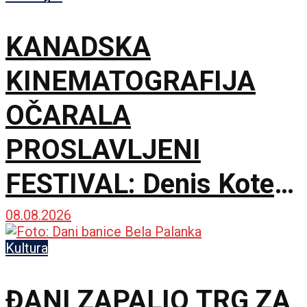
KANADSKA
KINEMATOGRAFIJA
OČARALA
PROSLAVLJENI
FESTIVAL: Denis Kote
predstavio novu dramu
08.08.2026
na 79. izdanju u
Kultura
Lokarnu
ĐANI ZAPALIO TRG ZA