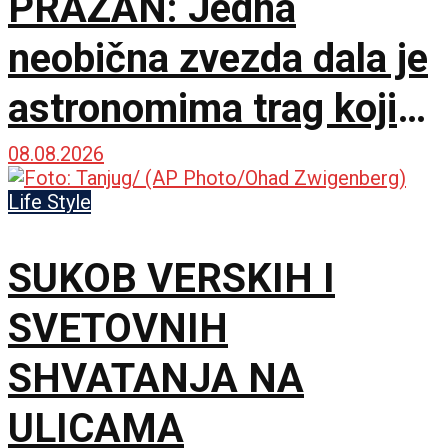
PRAZAN: Jedna
neobična zvezda dala je
astronomima trag koji
čekaju decenijama
08.08.2026
Life Style
SUKOB VERSKIH I
SVETOVNIH
SHVATANJA NA
ULICAMA