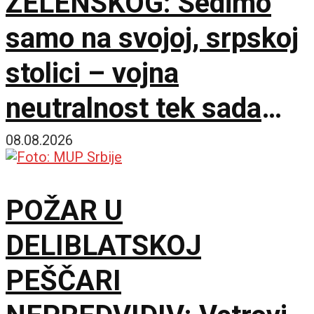
ZELENSKOG: Sedimo
samo na svojoj, srpskoj
stolici – vojna
neutralnost tek sada
dobija na značaju
08.08.2026
POŽAR U
DELIBLATSKOJ
PEŠČARI