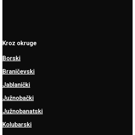
Kroz okruge
Borski
Braničevski
Jablanički
Južnobački
Južnobanatski
Kolubarski