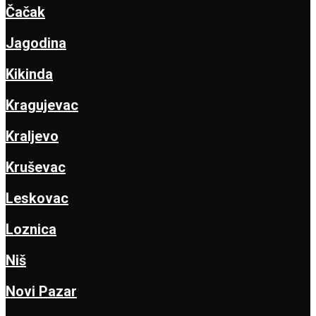
Čačak
Jagodina
Kikinda
Kragujevac
Kraljevo
Kruševac
Leskovac
Loznica
Niš
Novi Pazar