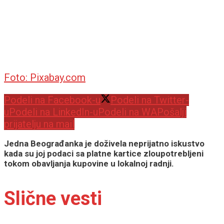
Foto: Pixabay.com
Podeli na Facebook-u
Podeli na Twitter-
u
Podeli na LinkedIn-u
Podeli na WA
Pošalji
prijatelju na mail
Jedna Beograđanka je doživela neprijatno iskustvo
kada su joj podaci sa platne kartice zloupotrebljeni
tokom obavljanja kupovine u lokalnoj radnji.
Slične vesti