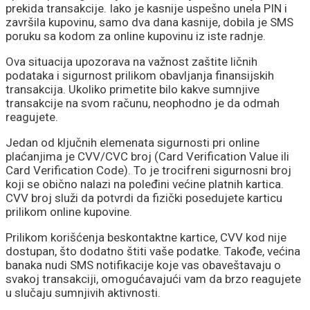
prekida transakcije. Iako je kasnije uspešno unela PIN i
završila kupovinu, samo dva dana kasnije, dobila je SMS
poruku sa kodom za online kupovinu iz iste radnje.
Ova situacija upozorava na važnost zaštite ličnih
podataka i sigurnost prilikom obavljanja finansijskih
transakcija. Ukoliko primetite bilo kakve sumnjive
transakcije na svom računu, neophodno je da odmah
reagujete.
Jedan od ključnih elemenata sigurnosti pri online
plaćanjima je CVV/CVC broj (Card Verification Value ili
Card Verification Code). To je trocifreni sigurnosni broj
koji se obično nalazi na poleđini većine platnih kartica.
CVV broj služi da potvrdi da fizički posedujete karticu
prilikom online kupovine.
Prilikom korišćenja beskontaktne kartice, CVV kod nije
dostupan, što dodatno štiti vaše podatke. Takođe, većina
banaka nudi SMS notifikacije koje vas obaveštavaju o
svakoj transakciji, omogućavajući vam da brzo reagujete
u slučaju sumnjivih aktivnosti.