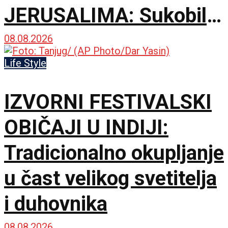
JERUSALIMA: Sukobili
se ultraortodoksni
08.08.2026
demonstranti, građani i
Life Style
policija zbog rada kafića
IZVORNI FESTIVALSKI
subotom
OBIČAJI U INDIJI:
Tradicionalno okupljanje
u čast velikog svetitelja
i duhovnika
08.08.2026