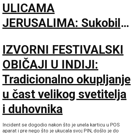
ULICAMA
JERUSALIMA: Sukobili
se ultraortodoksni
IZVORNI FESTIVALSKI
demonstranti, građani i
OBIČAJI U INDIJI:
policija zbog rada kafića
Tradicionalno okupljanje
subotom
u čast velikog svetitelja
i duhovnika
Incident se dogodio nakon što je unela karticu u POS
aparat i pre nego što je ukucala svoj PIN, došlo je do