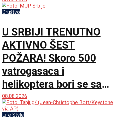
Društvo
U SRBIJI TRENUTNO
AKTIVNO ŠEST
POŽARA! Skoro 500
vatrogasaca i
helikoptera bori se sa
vatrenom stihijom!
08.08.2026
Life Style