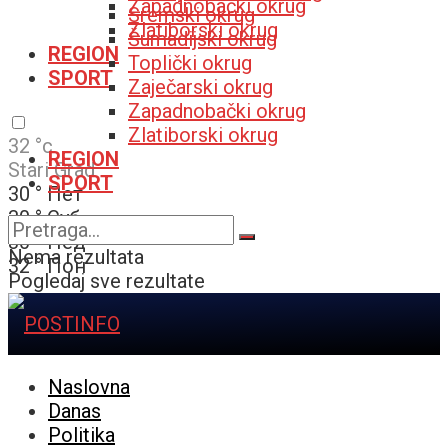
Zapadnobački okrug
Sremski okrug
Zlatiborski okrug
Šumadijski okrug
REGION
Toplički okrug
SPORT
Zaječarski okrug
Zapadnobački okrug
Zlatiborski okrug
32
°c
REGION
Stari Grad
SPORT
30
°
Пет
30
°
Суб
30
°
Нед
Nema rezultata
32
°
Пон
Pogledaj sve rezultate
Naslovna
Danas
Politika