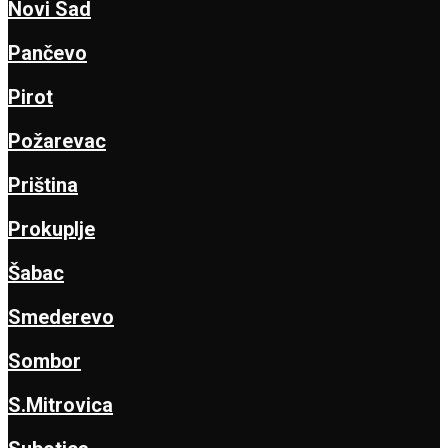
Novi Sad
Pančevo
Pirot
Požarevac
Priština
Prokuplje
Šabac
Smederevo
Sombor
S.Mitrovica