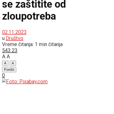
se zaštitite od
zloupotreba
02.11.2023
u
Društvo
Vreme čitanja: 1 min čitanja
543
23
A
A
A
A
Poništi
0