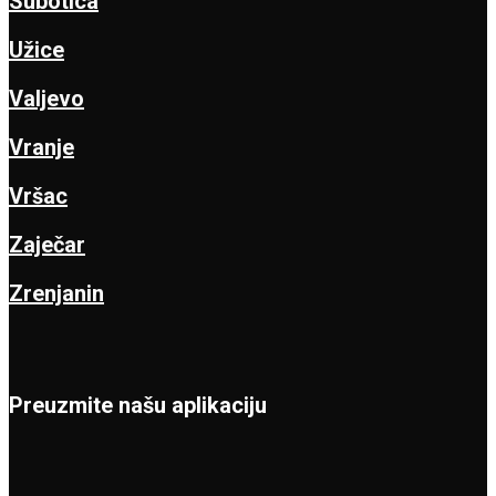
Subotica
Užice
Valjevo
Vranje
Vršac
Zaječar
Zrenjanin
Preuzmite našu aplikaciju