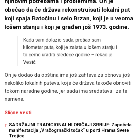
njihovim potrebama i problemima. On je
obećao da će država rekonstruisati lokalni put
koji spaja Batočinu i selo Brzan, koji je u veoma
lošem stanju i koji je građen još 1973. godine.
Kada sam dolazio sada, prošao sam
kilometar puta, koji je zaista u lošem stanju i
to ćemo uraditi sledeće godine – rekao je
Vesić.
On je dodao da opština ima još zahteva za obnovu još
nekoliko lokalnih puteva, koje će država takođe obnoviti
tokom naredne godine, jer sada ima sredstava i za te
namene.
Slične vesti
SADRŽAJNI TRADICIONALNI OBIČAJI SRBIJE: Započela
manifestacija „Vražogrnački točak“ u porti Hrama Svete
Trojice