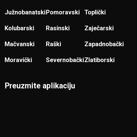
Južnobanatski
Pomoravski
Toplički
Kolubarski
Rasinski
Zaječarski
Mačvanski
Raški
Zapadnobački
Moravički
Severnobački
Zlatiborski
Preuzmite aplikaciju