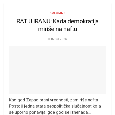
KOLUMNE
RAT U IRANU: Kada demokratija
miriše na naftu
07.03.2026
Kad god Zapad brani vrednosti, zamiriše nafta
Postoji jedna stara geopolitička slučajnost koja
se uporno ponavlja: gde god se iznenada...