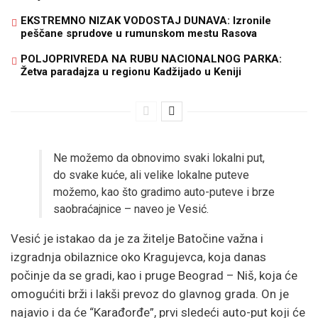
EKSTREMNO NIZAK VODOSTAJ DUNAVA: Izronile
peščane sprudove u rumunskom mestu Rasova
POLJOPRIVREDA NA RUBU NACIONALNOG PARKA:
Žetva paradajza u regionu Kadžijado u Keniji
Ne možemo da obnovimo svaki lokalni put,
do svake kuće, ali velike lokalne puteve
možemo, kao što gradimo auto-puteve i brze
saobraćajnice – naveo je Vesić.
Vesić je istakao da je za žitelje Batočine važna i
izgradnja obilaznice oko Kragujevca, koja danas
počinje da se gradi, kao i pruge Beograd – Niš, koja će
omogućiti brži i lakši prevoz do glavnog grada. On je
najavio i da će “Karađorđe”, prvi sledeći auto-put koji će