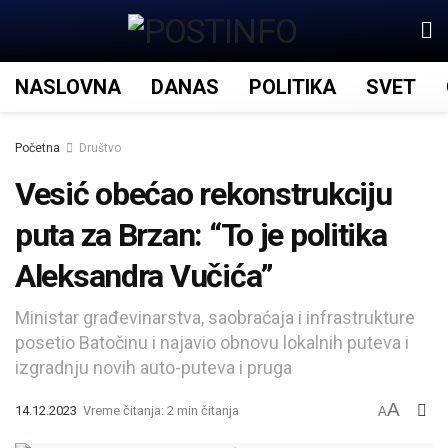
NASLOVNA
DANAS
POLITIKA
SVET
Početna
Društvo
Vesić obećao rekonstrukciju
puta za Brzan: “To je politika
Aleksandra Vučića”
Ministar građevinarstva, saobraćaja i infrastrukture
posetio Batočinu i najavio obnovu lokalnih puteva i
izgradnju novih auto-puteva i pruga
A
14.12.2023
Vreme čitanja: 2 min čitanja
A