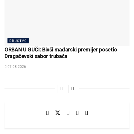
DRUŠTVO
ORBAN U GUČI: Bivši mađarski premijer posetio
Dragačevski sabor trubača
07.08.2026