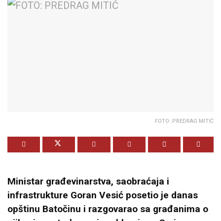
FOTO: PREDRAG MITIĆ
Ministar građevinarstva, saobraćaja i
infrastrukture Goran Vesić posetio je danas
opštinu Batočinu i razgovarao sa građanima o