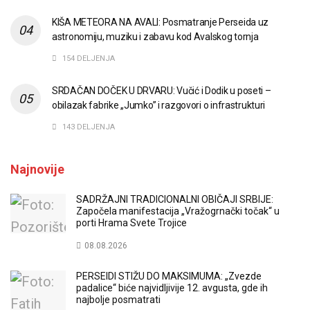
KIŠA METEORA NA AVALI: Posmatranje Perseida uz
astronomiju, muziku i zabavu kod Avalskog tornja
154 DELJENJA
SRDAČAN DOČEK U DRVARU: Vučić i Dodik u poseti –
obilazak fabrike „Jumko” i razgovori o infrastrukturi
143 DELJENJA
Najnovije
SADRŽAJNI TRADICIONALNI OBIČAJI SRBIJE:
Započela manifestacija „Vražogrnački točak“ u
porti Hrama Svete Trojice
08.08.2026
PERSEIDI STIŽU DO MAKSIMUMA: „Zvezde
padalice“ biće najvidljivije 12. avgusta, gde ih
najbolje posmatrati