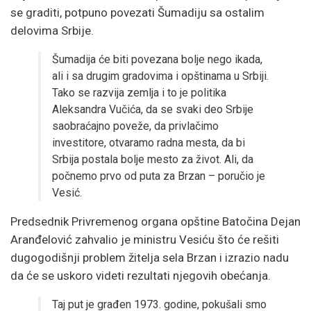
se graditi, potpuno povezati Šumadiju sa ostalim
delovima Srbije.
Šumadija će biti povezana bolje nego ikada,
ali i sa drugim gradovima i opštinama u Srbiji.
Tako se razvija zemlja i to je politika
Aleksandra Vučića, da se svaki deo Srbije
saobraćajno poveže, da privlačimo
investitore, otvaramo radna mesta, da bi
Srbija postala bolje mesto za život. Ali, da
počnemo prvo od puta za Brzan – poručio je
Vesić.
Predsednik Privremenog organa opštine Batočina Dejan
Aranđelović zahvalio je ministru Vesiću što će rešiti
dugogodišnji problem žitelja sela Brzan i izrazio nadu
da će se uskoro videti rezultati njegovih obećanja.
Taj put je građen 1973. godine, pokušali smo