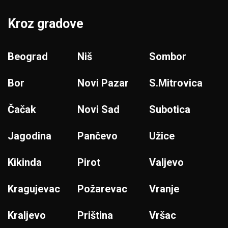
Kroz gradove
Beograd
Niš
Sombor
Bor
Novi Pazar
S.Mitrovica
Čačak
Novi Sad
Subotica
Jagodina
Pančevo
Užice
Kikinda
Pirot
Valjevo
Kragujevac
Požarevac
Vranje
Kraljevo
Priština
Vršac