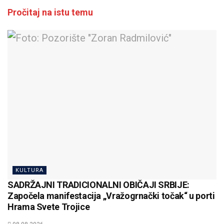
Pročitaj na istu temu
KULTURA
SADRŽAJNI TRADICIONALNI OBIČAJI SRBIJE:
Započela manifestacija „Vražogrnački točak“ u porti
Hrama Svete Trojice