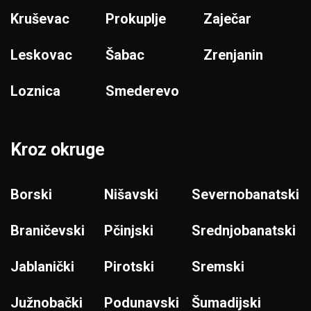
Kruševac
Prokuplje
Zaječar
Leskovac
Šabac
Zrenjanin
Loznica
Smederevo
Kroz okruge
Borski
Nišavski
Severnobanatski
Braničevski
Pčinjski
Srednjobanatski
Jablanički
Pirotski
Sremski
Južnobački
Podunavski
Šumadijski