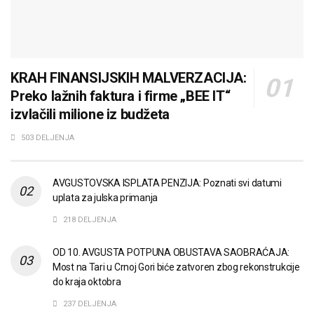
KRAH FINANSIJSKIH MALVERZACIJA:
Preko lažnih faktura i firme „BEE IT“
izvlačili milione iz budžeta
503 DELJENJA
AVGUSTOVSKA ISPLATA PENZIJA: Poznati svi datumi
uplata za julska primanja
218 DELJENJA
OD 10. AVGUSTA POTPUNA OBUSTAVA SAOBRAĆAJA:
Most na Tari u Crnoj Gori biće zatvoren zbog rekonstrukcije
do kraja oktobra
237 DELJENJA