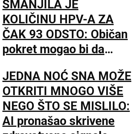
SMANJILA JE
KOLIČINU HPV-A ZA
ČAK 93 ODSTO: Običan
pokret mogao bi da
dobije sasvim novu
JEDNA NOĆ SNA MOŽE
ulogu
OTKRITI MNOGO VIŠE
NEGO ŠTO SE MISLILO:
AI pronašao skrivene