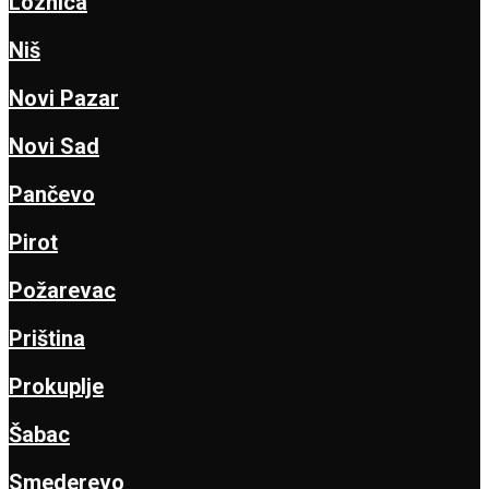
Loznica
Niš
Novi Pazar
Novi Sad
Pančevo
Pirot
Požarevac
Priština
Prokuplje
Šabac
Smederevo