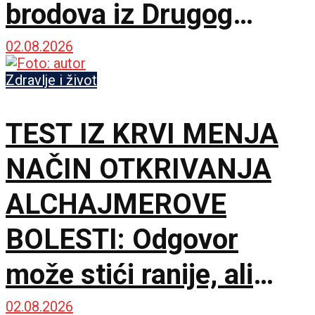
brodova iz Drugog
svetskog rata
02.08.2026
Zdravlje i život
TEST IZ KRVI MENJA
NAČIN OTKRIVANJA
ALCHAJMEROVE
BOLESTI: Odgovor
može stići ranije, ali
terapija još zaostaje
02.08.2026