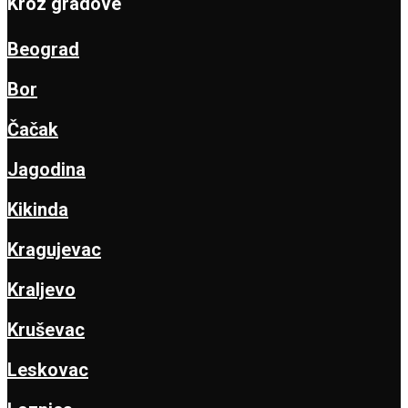
Kroz gradove
Beograd
Bor
Čačak
Jagodina
Kikinda
Kragujevac
Kraljevo
Kruševac
Leskovac