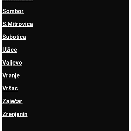
Sombor
S.Mitrovica
Subotica
Užice
Valjevo
Vranje
Vršac
Zaječar
Zrenjanin