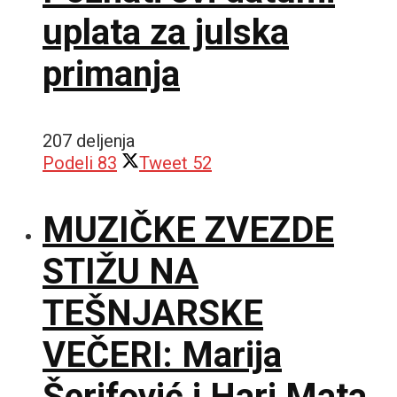
uplata za julska
primanja
207 deljenja
Podeli
83
Tweet
52
MUZIČKE ZVEZDE
STIŽU NA
TEŠNJARSKE
VEČERI: Marija
Šerifović i Hari Mata