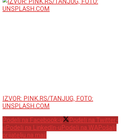
IZVOR: PINK.RS/TANJUG, FOTO:
UNSPLASH.COM
Podeli na Facebook-u
Podeli na Twitter-
u
Podeli na LinkedIn-u
Podeli na WA
Pošalji
prijatelju na mail