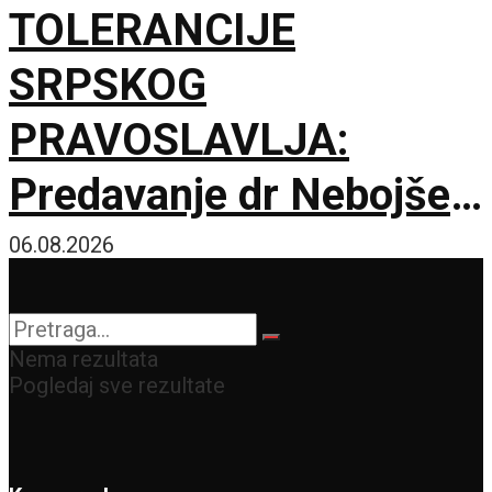
TOLERANCIJE
SRPSKOG
PRAVOSLAVLJA:
Predavanje dr Nebojše
Šuletića u Galeriji
06.08.2026
Matice srpske
Nema rezultata
Pogledaj sve rezultate