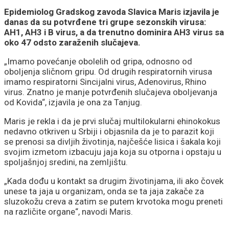
Epidemiolog Gradskog zavoda Slavica Maris izjavila je
danas da su potvrđene tri grupe sezonskih virusa:
AH1, AH3 i B virus, a da trenutno dominira AH3 virus sa
oko 47 odsto zaraženih slučajeva.
„Imamo povećanje obolelih od gripa, odnosno od
oboljenja sličnom gripu. Od drugih respiratornih virusa
imamo respiratorni Sincijalni virus, Adenovirus, Rhino
virus. Znatno je manje potvrđenih slučajeva oboljevanja
od Kovida“, izjavila je ona za Tanjug.
Maris je rekla i da je prvi slučaj multilokularni ehinokokus
nedavno otkriven u Srbiji i objasnila da je to parazit koji
se prenosi sa divljih životinja, najčešće lisica i šakala koji
svojim izmetom izbacuju jaja koja su otporna i opstaju u
spoljašnjoj sredini, na zemljištu.
„Kada dođu u kontakt sa drugim životinjama, ili ako čovek
unese ta jaja u organizam, onda se ta jaja zakače za
sluzokožu creva a zatim se putem krvotoka mogu preneti
na različite organe“, navodi Maris.