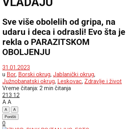
VLADAJU
Sve više obolelih od gripa, na
udaru i deca i odrasli! Evo šta je
rekla o PARAZITSKOM
OBOLJENJU
31.01.2023
u
Bor
,
Borski okrug
,
Jablanički okrug
,
Južnobanatski okrug
,
Leskovac
,
Zdravlje i život
Vreme čitanja: 2 min čitanja
213
12
A
A
A
A
Poništi
0