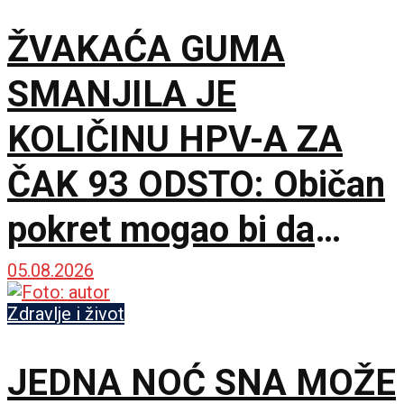
ŽVAKAĆA GUMA
SMANJILA JE
KOLIČINU HPV-A ZA
ČAK 93 ODSTO: Običan
pokret mogao bi da
dobije sasvim novu
05.08.2026
ulogu
Zdravlje i život
JEDNA NOĆ SNA MOŽE