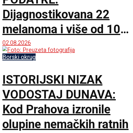
Dijagnostikovana 22
melanoma i više od 100
karcinoma kože u Srbiji
02.08.2026
Borski okrug
ISTORIJSKI NIZAK
VODOSTAJ DUNAVA:
Kod Prahova izronile
olupine nemačkih ratnih