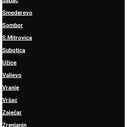
Šabac
Smederevo
Sombor
S.Mitrovica
Subotica
Užice
Valjevo
Vranje
Vršac
Zaječar
Zrenjanin