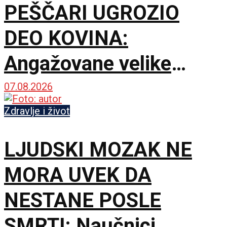
PEŠČARI UGROZIO
DEO KOVINA:
Angažovane velike
snage za zaštitu
07.08.2026
imovine i prirodnih
Zdravlje i život
resursa
LJUDSKI MOZAK NE
MORA UVEK DA
NESTANE POSLE
SMRTI: Naučnici