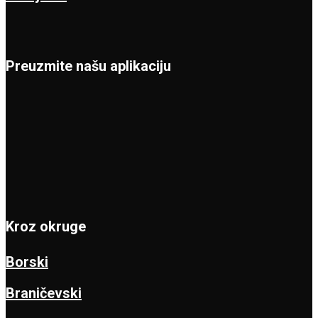
Preuzmite našu aplikaciju
Kroz okruge
Borski
Braničevski