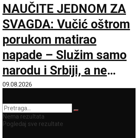
NAUČITE JEDNOM ZA
SVAGDA: Vučić oštrom
porukom matirao
napade – Služim samo
narodu i Srbiji, a ne
stranim silama
09.08.2026
Nema rezultata
Pogledaj sve rezultate