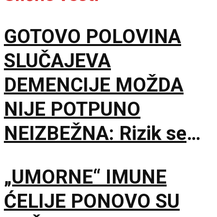
GOTOVO POLOVINA
SLUČAJEVA
DEMENCIJE MOŽDA
NIJE POTPUNO
NEIZBEŽNA: Rizik se
gradi mnogo pre
„UMORNE“ IMUNE
starosti
ĆELIJE PONOVO SU