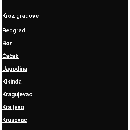
Kroz gradove
Beograd
Bor
Čačak
Jagodina
Kikinda
Kragujevac
Kraljevo
Kruševac