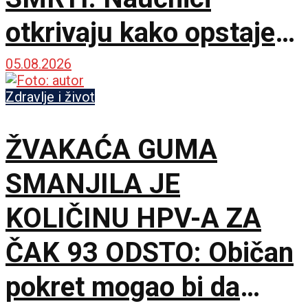
otkrivaju kako opstaje
hiljadama godina
05.08.2026
Zdravlje i život
ŽVAKAĆA GUMA
SMANJILA JE
KOLIČINU HPV-A ZA
ČAK 93 ODSTO: Običan
pokret mogao bi da