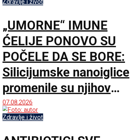
starosti
Zdravlje i život
„UMORNE“ IMUNE
ĆELIJE PONOVO SU
POČELE DA SE BORE:
Silicijumske nanoiglice
promenile su njihov
unutrašnji program
07.08.2026
Zdravlje i život