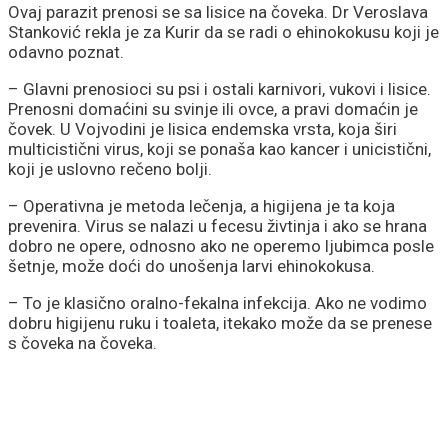
Ovaj parazit prenosi se sa lisice na čoveka. Dr Veroslava
Stanković rekla je za Kurir da se radi o ehinokokusu koji je
odavno poznat.
– Glavni prenosioci su psi i ostali karnivori, vukovi i lisice.
Prenosni domaćini su svinje ili ovce, a pravi domaćin je
čovek. U Vojvodini je lisica endemska vrsta, koja širi
multicistični virus, koji se ponaša kao kancer i unicistični,
koji je uslovno rečeno bolji.
– Operativna je metoda lečenja, a higijena je ta koja
prevenira. Virus se nalazi u fecesu živtinja i ako se hrana
dobro ne opere, odnosno ako ne operemo ljubimca posle
šetnje, može doći do unošenja larvi ehinokokusa.
– To je klasično oralno-fekalna infekcija. Ako ne vodimo
dobru higijenu ruku i toaleta, itekako može da se prenese
s čoveka na čoveka.