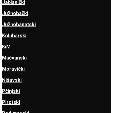
Jablanički
Južnobački
Južnobanatski
Kolubarski
KiM
Mačvanski
Moravički
Nišavski
Pčinjski
Pirotski