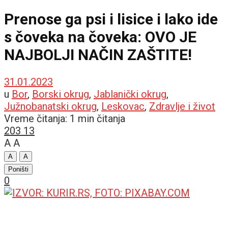
Prenose ga psi i lisice i lako ide
s čoveka na čoveka: OVO JE
NAJBOLJI NAČIN ZAŠTITE!
31.01.2023
u
Bor
,
Borski okrug
,
Jablanički okrug
,
Južnobanatski okrug
,
Leskovac
,
Zdravlje i život
Vreme čitanja: 1 min čitanja
203
13
A
A
A
A
Poništi
0