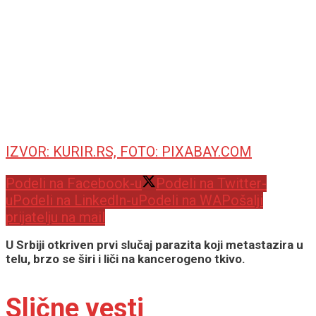
IZVOR: KURIR.RS, FOTO: PIXABAY.COM
Podeli na Facebook-u
Podeli na Twitter-
u
Podeli na LinkedIn-u
Podeli na WA
Pošalji
prijatelju na mail
U Srbiji otkriven prvi slučaj parazita koji metastazira u
telu, brzo se širi i liči na kancerogeno tkivo.
Slične vesti