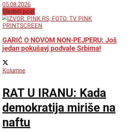
dobije sasvim novu
05.08.2026
Sledeći post
ulogu
GARIĆ O NOVOM NON-PEJPERU: Još
jedan pokušavj podvale Srbima!
Kolumne
RAT U IRANU: Kada
demokratija miriše na
naftu