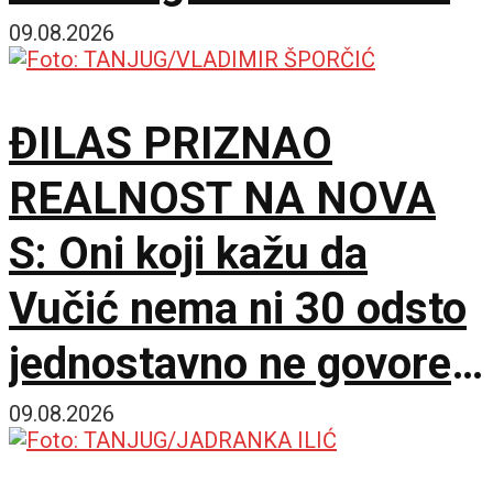
potpuno različita sveta
09.08.2026
ĐILAS PRIZNAO
REALNOST NA NOVA
S: Oni koji kažu da
Vučić nema ni 30 odsto
jednostavno ne govore
istinu
09.08.2026