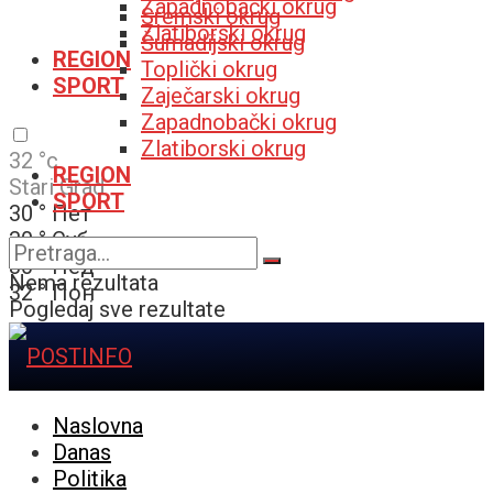
Zapadnobački okrug
Sremski okrug
Zlatiborski okrug
Šumadijski okrug
REGION
Toplički okrug
SPORT
Zaječarski okrug
Zapadnobački okrug
Zlatiborski okrug
32
°c
REGION
Stari Grad
SPORT
30
°
Пет
30
°
Суб
30
°
Нед
Nema rezultata
32
°
Пон
Pogledaj sve rezultate
Naslovna
Danas
Politika