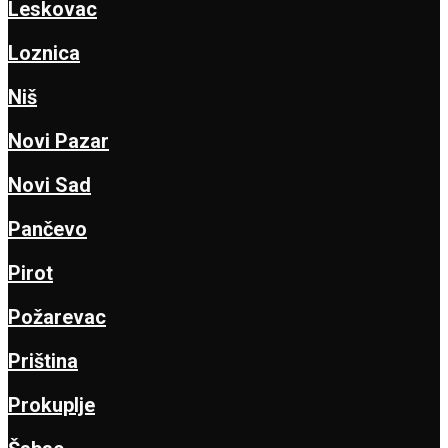
Leskovac
Loznica
Niš
Novi Pazar
Novi Sad
Pančevo
Pirot
Požarevac
Priština
Prokuplje