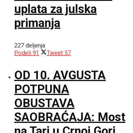
uplata za julska
primanja
227 deljenja
Podeli
91
Tweet
57
OD 10. AVGUSTA
POTPUNA
OBUSTAVA
SAOBRAĆAJA: Most
na Tari u Crnoj Gori