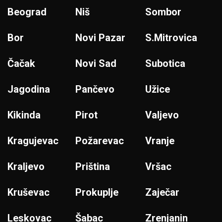
Beograd
Niš
Sombor
Bor
Novi Pazar
S.Mitrovica
Čačak
Novi Sad
Subotica
Jagodina
Pančevo
Užice
Kikinda
Pirot
Valjevo
Kragujevac
Požarevac
Vranje
Kraljevo
Priština
Vršac
Kruševac
Prokuplje
Zaječar
Leskovac
Šabac
Zrenjanin