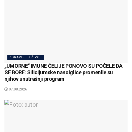
ZDRAVLJE I ŽIVOT
„UMORNE“ IMUNE ĆELIJE PONOVO SU POČELE DA
SE BORE: Silicijumske nanoiglice promenile su
njihov unutrašnji program
07.08.2026