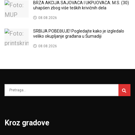
BRZA AKCIJA SAJOVACA I UKPUOVACA: M.S. (30)
uhapšen zbog više teških krivičnih dela
08.08.2026
SRBIJA POBEĐUJE! Pogledajte kako je izgledalo
veliko okupljanje građana u Šumadiji
08.08.2026
Kroz gradove