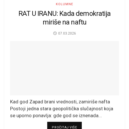
KOLUMNE
RAT U IRANU: Kada demokratija
miriše na naftu
07.03.2026
Kad god Zapad brani vrednosti, zamiriše nafta
Postoji jedna stara geopolitička slučajnost koja
se uporno ponavlja: gde god se iznenada...
DETAILS
PROČITAJ VIŠE