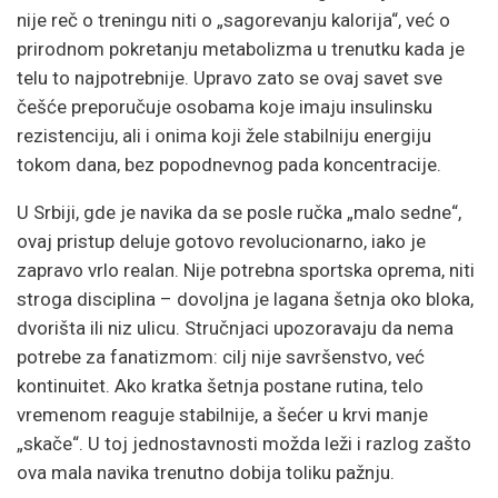
nije reč o treningu niti o „sagorevanju kalorija“, već o
prirodnom pokretanju metabolizma u trenutku kada je
telu to najpotrebnije. Upravo zato se ovaj savet sve
češće preporučuje osobama koje imaju insulinsku
rezistenciju, ali i onima koji žele stabilniju energiju
tokom dana, bez popodnevnog pada koncentracije.
U Srbiji, gde je navika da se posle ručka „malo sedne“,
ovaj pristup deluje gotovo revolucionarno, iako je
zapravo vrlo realan. Nije potrebna sportska oprema, niti
stroga disciplina – dovoljna je lagana šetnja oko bloka,
dvorišta ili niz ulicu. Stručnjaci upozoravaju da nema
potrebe za fanatizmom: cilj nije savršenstvo, već
kontinuitet. Ako kratka šetnja postane rutina, telo
vremenom reaguje stabilnije, a šećer u krvi manje
„skače“. U toj jednostavnosti možda leži i razlog zašto
ova mala navika trenutno dobija toliku pažnju.