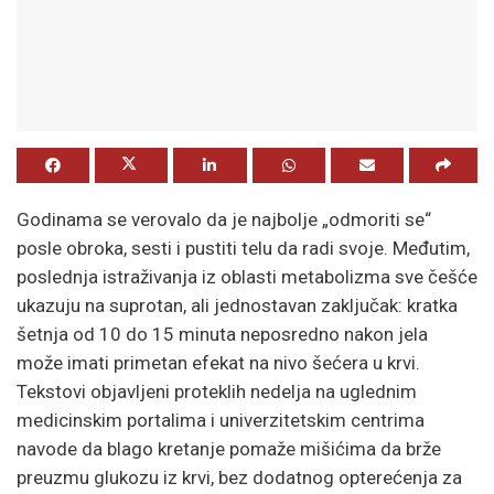
Godinama se verovalo da je najbolje „odmoriti se“
posle obroka, sesti i pustiti telu da radi svoje. Međutim,
poslednja istraživanja iz oblasti metabolizma sve češće
ukazuju na suprotan, ali jednostavan zaključak: kratka
šetnja od 10 do 15 minuta neposredno nakon jela
može imati primetan efekat na nivo šećera u krvi.
Tekstovi objavljeni proteklih nedelja na uglednim
medicinskim portalima i univerzitetskim centrima
navode da blago kretanje pomaže mišićima da brže
preuzmu glukozu iz krvi, bez dodatnog opterećenja za