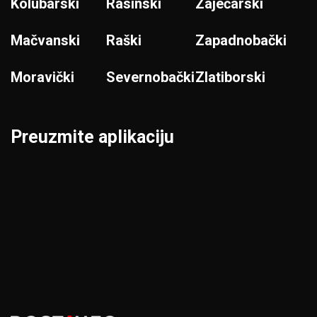
Kolubarski
Rasinski
Zaječarski
Mačvanski
Raški
Zapadnobački
Moravički
Severnobački
Zlatiborski
Preuzmite aplikaciju