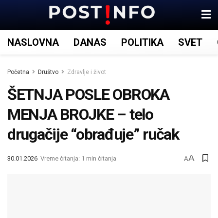
NASLOVNA
DANAS
POLITIKA
SVET
Početna
Društvo
Zdravlje i život
ŠETNJA POSLE OBROKA
MENJA BROJKE – telo
drugačije “obrađuje” ručak
A
30.01.2026
Vreme čitanja: 1 min čitanja
A