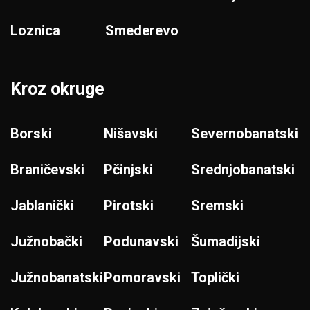
Loznica
Smederevo
Kroz okruge
Borski
Nišavski
Severnobanatski
Braničevski
Pčinjski
Srednjobanatski
Jablanički
Pirotski
Sremski
Južnobački
Podunavski
Šumadijski
Južnobanatski
Pomoravski
Toplički