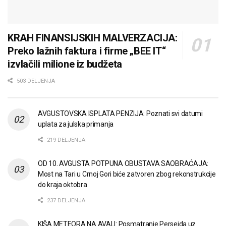
KRAH FINANSIJSKIH MALVERZACIJA:
Preko lažnih faktura i firme „BEE IT“
izvlačili milione iz budžeta
503 DELJENJA
AVGUSTOVSKA ISPLATA PENZIJA: Poznati svi datumi
uplata za julska primanja
219 DELJENJA
OD 10. AVGUSTA POTPUNA OBUSTAVA SAOBRAĆAJA:
Most na Tari u Crnoj Gori biće zatvoren zbog rekonstrukcije
do kraja oktobra
237 DELJENJA
KIŠA METEORA NA AVALI: Posmatranje Perseida uz