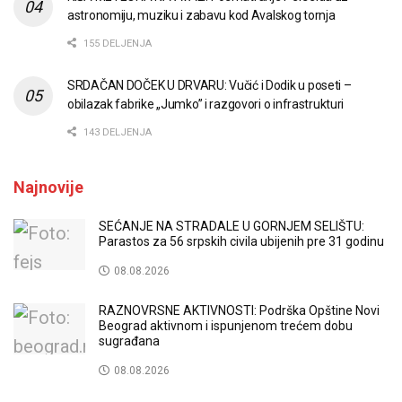
astronomiju, muziku i zabavu kod Avalskog tornja
155 DELJENJA
SRDAČAN DOČEK U DRVARU: Vučić i Dodik u poseti –
obilazak fabrike „Jumko” i razgovori o infrastrukturi
143 DELJENJA
Najnovije
SEĆANJE NA STRADALE U GORNJEM SELIŠTU:
Parastos za 56 srpskih civila ubijenih pre 31 godinu
08.08.2026
RAZNOVRSNE AKTIVNOSTI: Podrška Opštine Novi
Beograd aktivnom i ispunjenom trećem dobu
sugrađana
08.08.2026