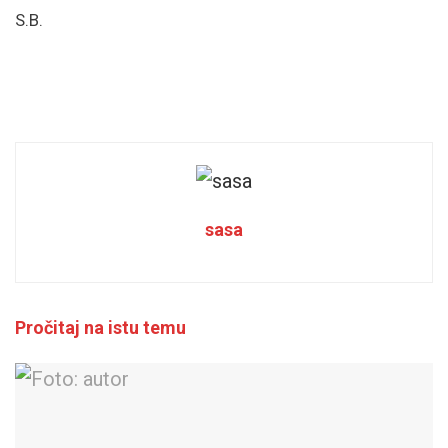
S.B.
sasa
Pročitaj na istu temu