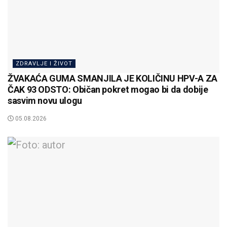
ZDRAVLJE I ŽIVOT
ŽVAKAĆA GUMA SMANJILA JE KOLIČINU HPV-A ZA
ČAK 93 ODSTO: Običan pokret mogao bi da dobije
sasvim novu ulogu
05.08.2026