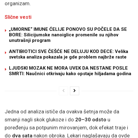
organizam.
Slične vesti
„UMORNE“ IMUNE ĆELIJE PONOVO SU POČELE DA SE
BORE: Silicijumske nanoiglice promenile su njihov
unutrašnji program
ANTIBIOTICI SVE ČEŠĆE NE DELUJU KOD DECE: Velika
svetska analiza pokazala je gde problem najbrže raste
LJUDSKI MOZAK NE MORA UVEK DA NESTANE POSLE
SMRTI: Naučnici otkrivaju kako opstaje hiljadama godina
Jedna od analiza ističe da ovakva šetnja može da
smanji nagli skok glukoze i do
20–30 odsto
u
poređenju sa potpunim mirovanjem, dok efekat traje i
do
dva sata
nakon obroka. Lekari naglašavaju da ovde