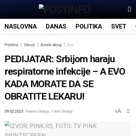
NASLOVNA
DANAS
POLITIKA
SVET
Početna
Okruzi
Borski okrug
Bor
PEDIJATAR: Srbijom haraju
respiratorne infekcije – A EVO
KADA MORATE DA SE
OBRATITE LEKARU!
A
09.02.2023
Vreme čitanja: 1 min čitanja
A