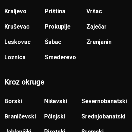
Kraljevo
Priština
Vršac
Kruševac
Prokuplje
Zaječar
Leskovac
Šabac
Zrenjanin
Loznica
Smederevo
Kroz okruge
Borski
Nišavski
Severnobanatski
Braničevski
Pčinjski
Srednjobanatski
Jablanički
Pirotski
Sremski