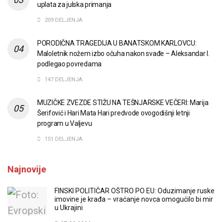
uplata za julska primanja
209 DELJENJA
PORODIČNA TRAGEDIJA U BANATSKOM KARLOVCU:
Maloletnik nožem izbo očuha nakon svađe – Aleksandar I.
podlegao povredama
147 DELJENJA
MUZIČKE ZVEZDE STIŽU NA TEŠNJARSKE VEČERI: Marija
Šerifović i Hari Mata Hari predvode ovogodišnji letnji
program u Valjevu
151 DELJENJA
Najnovije
FINSKI POLITIČAR OŠTRO PO EU: Oduzimanje ruske
imovine je krađa – vraćanje novca omogućilo bi mir
u Ukrajini