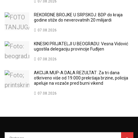
07.08.2026
REKORDNE BROJKE U SRPSKOJ: BDP do kraja
godine stiže do neverovatnih 20 milijardi
07.08.2026
KINESKI PRIJATELJI U BEOGRADU: Vesna Vidović
ugostila delegaciju provincije Fuđijen
07.08.2026
AKCIJA MUP-A DALA REZULTAT: Za tri dana
otkriveno više od 19.000 prekršaja brzine, policija
apeluje na vozače pred burni vikend
07.08.2026