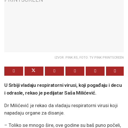
IZVOR: PINK.RS, FOTO: TV PINK PRINTSCREEN
U Srbiji vladaju respiratorni virusi, koji pogađaju i decu
i odrasle, rekao je pedijatar Saša Milićević.
Dr Milićević je rekao da vladaju respiratorni virusi koji
napadaju organe za disanje.
– Toliko se mnogo šire, ove godine su baš puno počeli,