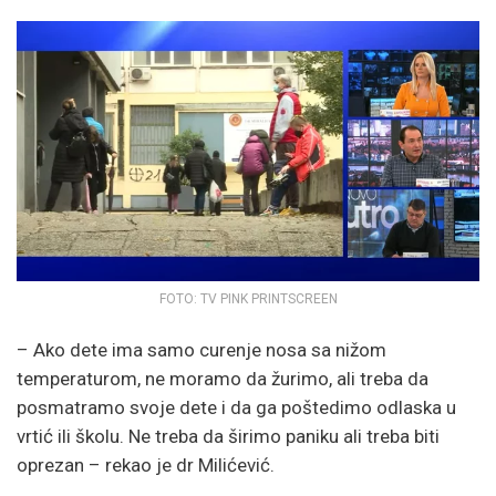
FOTO: TV PINK PRINTSCREEN
– Ako dete ima samo curenje nosa sa nižom
temperaturom, ne moramo da žurimo, ali treba da
posmatramo svoje dete i da ga poštedimo odlaska u
vrtić ili školu. Ne treba da širimo paniku ali treba biti
oprezan – rekao je dr Milićević.