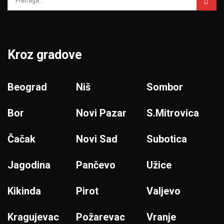
Kroz gradove
Beograd
Niš
Sombor
Bor
Novi Pazar
S.Mitrovica
Čačak
Novi Sad
Subotica
Jagodina
Pančevo
Užice
Kikinda
Pirot
Valjevo
Kragujevac
Požarevac
Vranje