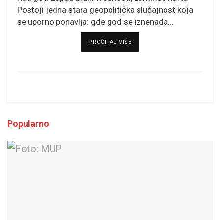
Postoji jedna stara geopolitička slučajnost koja
se uporno ponavlja: gde god se iznenada...
DETAILS
PROČITAJ VIŠE
Popularno