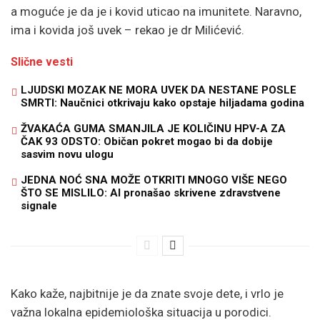
a moguće je da je i kovid uticao na imunitete. Naravno,
ima i kovida još uvek – rekao je dr Milićević.
Slične vesti
LJUDSKI MOZAK NE MORA UVEK DA NESTANE POSLE
SMRTI: Naučnici otkrivaju kako opstaje hiljadama godina
ŽVAKAĆA GUMA SMANJILA JE KOLIČINU HPV-A ZA
ČAK 93 ODSTO: Običan pokret mogao bi da dobije
sasvim novu ulogu
JEDNA NOĆ SNA MOŽE OTKRITI MNOGO VIŠE NEGO
ŠTO SE MISLILO: AI pronašao skrivene zdravstvene
signale
Kako kaže, najbitnije je da znate svoje dete, i vrlo je
važna lokalna epidemiološka situacija u porodici.