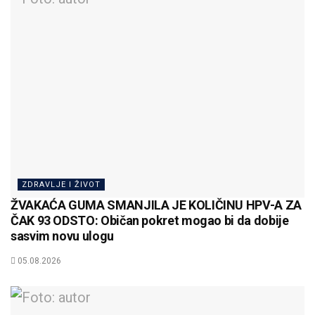
ZDRAVLJE I ŽIVOT
ŽVAKAĆA GUMA SMANJILA JE KOLIČINU HPV-A ZA
ČAK 93 ODSTO: Običan pokret mogao bi da dobije
sasvim novu ulogu
05.08.2026