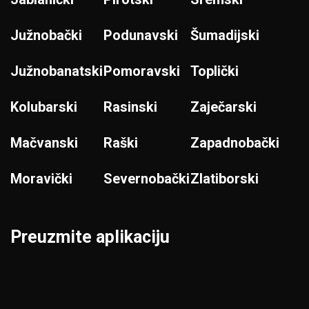
Južnobački
Podunavski
Šumadijski
Južnobanatski
Pomoravski
Toplički
Kolubarski
Rasinski
Zaječarski
Mačvanski
Raški
Zapadnobački
Moravički
Severnobački
Zlatiborski
Preuzmite aplikaciju