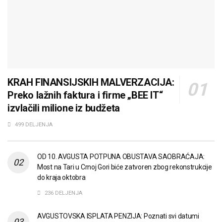
KRAH FINANSIJSKIH MALVERZACIJA:
Preko lažnih faktura i firme „BEE IT“
izvlačili milione iz budžeta
499 DELJENJA
OD 10. AVGUSTA POTPUNA OBUSTAVA SAOBRAĆAJA:
Most na Tari u Crnoj Gori biće zatvoren zbog rekonstrukcije
do kraja oktobra
236 DELJENJA
AVGUSTOVSKA ISPLATA PENZIJA: Poznati svi datumi