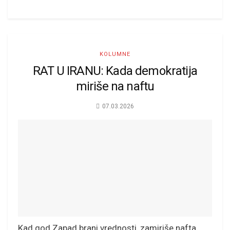
KOLUMNE
RAT U IRANU: Kada demokratija
miriše na naftu
07.03.2026
Kad god Zapad brani vrednosti, zamiriše nafta